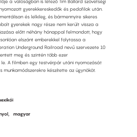
je a valóságban is létező Tim Ballard szövetségi
 nyomozott gyerekkereskedők és pedofilok után.
mentálisan és lelkileg, és bármennyire sikeres
rabolt gyerekek nagy része nem került vissza a
díjazása előtt néhány hónappal felmondott, hogy
onlóan elszánt emberekkel folytassa a
eration Underground Railroad nevű szervezete 10
entett meg és szintén több ezer
 le. A filmben egy testvérpár utáni nyomozását
es munkamódszerekre készítette az ügynököt.
exikói
nyol
magyar