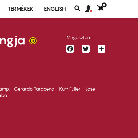
0
Felhasználó
Felhasználói
TERMÉKEK
ENGLISH
fiók
Keresés
fiók
menü
menüje
ngja
Megosztom
Facebook
Twitter
Share
 Camp
Gerardo Taracena
Kurt Fuller
José
aba