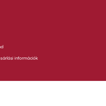
nd
ter
nu
sárlási információk
ond