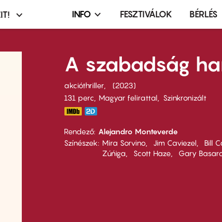
INFO
FESZTIVÁLOK
BÉRLÉS
IT!
Infó,
asztó
esemény,
terembérlés
A szabadság ha
menü
akcióthriller
2023
131 perc,
Magyar felirattal
Szinkronizált
Rendező
Alejandro Monteverde
Színészek
Mira Sorvino
Jim Caviezel
Bill
Zúńiga
Scott Haze
Gary Basar