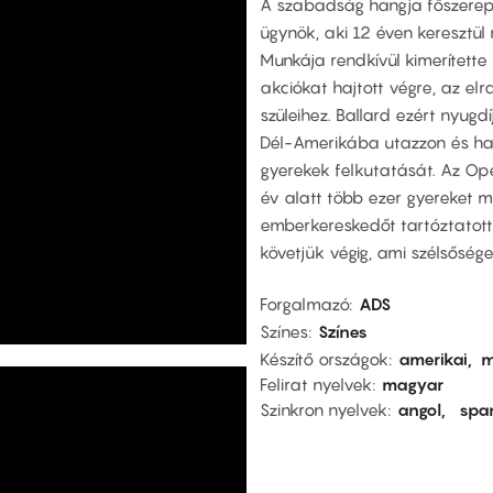
A szabadság hangja főszereplő
ügynök, aki 12 éven keresztül
Munkája rendkívül kimerítette 
akciókat hajtott végre, az el
szüleihez. Ballard ezért nyug
Dél-Amerikába utazzon és has
gyerekek felkutatását. Az Op
év alatt több ezer gyereket m
emberkereskedőt tartóztatott
követjük végig, ami szélsőség
Forgalmazó
ADS
Színes
Színes
Készítő országok
amerikai
m
Felirat nyelvek
magyar
Szinkron nyelvek
angol
spa