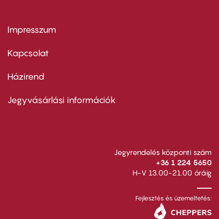
Impresszum
Footer
menu
first
Kapcsolat
Házirend
Footer
menu
second
Jegyvásárlási információk
Jegyrendelés központi szám
+36 1 224 5650
H-V 13.00-21.00 óráig
Fejlesztés és üzemeltetés: