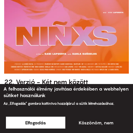
22. Verzió - Két nem között
A felhasználói élmény javítása érdekében a webhelyen
sütiket használunk
Az „Elfogadás” gombra kattintva hozzájárul a sütik létrehozásához.
Elfogadás
Köszönöm, nem