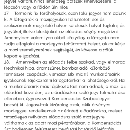
jegyet váltani, nincs lehetőség pótszék kihelyezésére, a
lépcsőn vagy a földön ülni tilos.
17. Termeink fix férőhelyesek, ezen felül jegyet nem adunk
ki. A látogatók a mozijegyükön feltüntetett sor és
székszámnak megfelelő helyen kötelesek helyet foglalni, és
jegyüket, illetve blokkjukat az előadás végéig megőrizni.
Amennyiben valamilyen okból kifolyólag a látogató nem
tudja elfoglalni a mozijegyén feltüntetett helyet, akkor kérje
a mozi személyzetének segítségét, és kövesse a tőlük
kapott eligazítást.
18. Amennyiben az előadás félbe szakad, vagy elmarad
(technikai hiba, áramszünet, bombariadó, különböző
természeti csapások, vismaior, stb. miatt) munkatársaink
igyekeznek tájékoztatni látogatóinkat a lehetőségeikről. Ha
a munkatársaink más tájékoztatást nem adnak, a mozi az
előadást követően, az előadásokra szóló jegy felmutatása
ellenében, úgynevezett Kompenzációs Szabadjegyet
bocsát ki. Jogosultak kizárólag azok, akik érvényes
mozijeggyel rendelkeznek az érintett előadásokra, melyet
tetszőleges nyilvános előadásra szóló mozijegyre
válthatnak az adott mozi pénztárában, a Kompenzációs
Szabadjegyen feltüntetett beváltási határidő lejártáig.