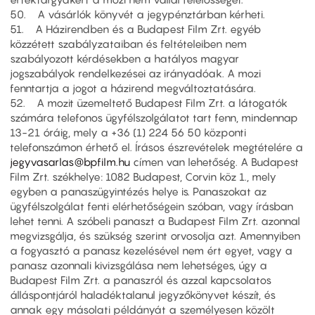
50. A vásárlók könyvét a jegypénztárban kérheti.
51. A Házirendben és a Budapest Film Zrt. egyéb
közzétett szabályzataiban és feltételeiben nem
szabályozott kérdésekben a hatályos magyar
jogszabályok rendelkezései az irányadóak. A mozi
fenntartja a jogot a házirend megváltoztatására.
52. A mozit üzemeltető Budapest Film Zrt. a látogatók
számára telefonos ügyfélszolgálatot tart fenn, mindennap
13-21 óráig, mely a +36 (1) 224 56 50 központi
telefonszámon érhető el. Írásos észrevételek megtételére a
jegyvasarlas@bpfilm.hu
címen van lehetőség. A Budapest
Film Zrt. székhelye: 1082 Budapest, Corvin köz 1., mely
egyben a panaszügyintézés helye is. Panaszokat az
ügyfélszolgálat fenti elérhetőségein szóban, vagy írásban
lehet tenni. A szóbeli panaszt a Budapest Film Zrt. azonnal
megvizsgálja, és szükség szerint orvosolja azt. Amennyiben
a fogyasztó a panasz kezelésével nem ért egyet, vagy a
panasz azonnali kivizsgálása nem lehetséges, úgy a
Budapest Film Zrt. a panaszról és azzal kapcsolatos
álláspontjáról haladéktalanul jegyzőkönyvet készít, és
annak egy másolati példányát a személyesen közölt