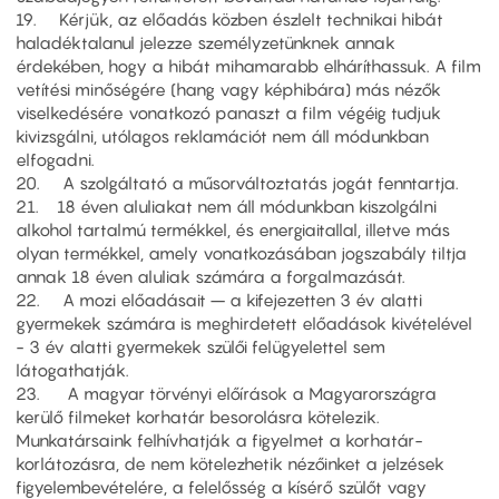
19. Kérjük, az előadás közben észlelt technikai hibát
haladéktalanul jelezze személyzetünknek annak
érdekében, hogy a hibát mihamarabb elháríthassuk. A film
vetítési minőségére (hang vagy képhibára) más nézők
viselkedésére vonatkozó panaszt a film végéig tudjuk
kivizsgálni, utólagos reklamációt nem áll módunkban
elfogadni.
20. A szolgáltató a műsorváltoztatás jogát fenntartja.
21. 18 éven aluliakat nem áll módunkban kiszolgálni
alkohol tartalmú termékkel, és energiaitallal, illetve más
olyan termékkel, amely vonatkozásában jogszabály tiltja
annak 18 éven aluliak számára a forgalmazását.
22. A mozi előadásait – a kifejezetten 3 év alatti
gyermekek számára is meghirdetett előadások kivételével
- 3 év alatti gyermekek szülői felügyelettel sem
látogathatják.
23. A magyar törvényi előírások a Magyarországra
kerülő filmeket korhatár besorolásra kötelezik.
Munkatársaink felhívhatják a figyelmet a korhatár-
korlátozásra, de nem kötelezhetik nézőinket a jelzések
figyelembevételére, a felelősség a kísérő szülőt vagy