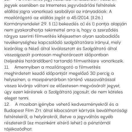
jegyek esetében az Internetes jegyvásárlási feltételek
elállási jogra vonatkozó szabályai az irányadóak: A
mozilátógató az elállás jogát a 45/2014. (II.26.)
Kormányrendelet 29. § (1) bekezdés a) és l) pontja alapján
nem gyakorolhatja tekintettel arra is, hogy a szerződés
tárgya szerinti filmvetítés kifejezetten olyan szabadidős
tevékenységhez kapcsolódó szolgáltatásra irányul, mely
kizárólag a Néző által kiválasztott és Szolgáltató által
visszaigazolt pontosan meghatározott időpontban
(teljesítési határidőben) tartandó filmvetítésre vonatkozik.
11. Amennyiben a mozilátogató a filmvetítés
meghirdetett kezdő időpontját megelőző 30 percig a
helyszínen, a mozipénztárban történő visszaváltással
vissza kívánja váltani az előzetesen megvásárolt jegyet,
úgy ezen kérésnek a Szolgáltató jogosult, de nem köteles
eleget tenni.
12. A moziban igénybe vehető kedvezményekről és a
Budapest Film Zrt. által kibocsátott kártyák beválthatósági
feltételeiről, a helyárakról, illetve a jegyváltás egyéb
részleteiről (ez mozinként eltérő lehet) a pénztárnál
tájékozódhat.