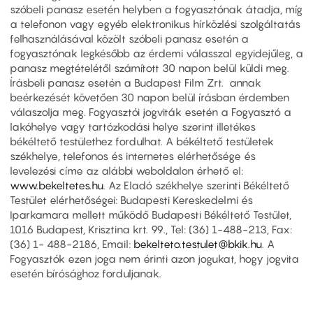
szóbeli panasz esetén helyben a fogyasztónak átadja, míg
a telefonon vagy egyéb elektronikus hírközlési szolgáltatás
felhasználásával közölt szóbeli panasz esetén a
fogyasztónak legkésőbb az érdemi válasszal egyidejűleg, a
panasz megtételétől számított 30 napon belül küldi meg.
Írásbeli panasz esetén a Budapest Film Zrt. annak
beérkezését követően 30 napon belül írásban érdemben
válaszolja meg. Fogyasztói jogviták esetén a Fogyasztó a
lakóhelye vagy tartózkodási helye szerint illetékes
békéltető testülethez fordulhat. A békéltető testületek
székhelye, telefonos és internetes elérhetősége és
levelezési címe az alábbi weboldalon érhető el:
www.bekeltetes.hu
. Az Eladó székhelye szerinti Békéltető
Testület elérhetőségei: Budapesti Kereskedelmi és
Iparkamara mellett működő Budapesti Békéltető Testület,
1016 Budapest, Krisztina krt. 99., Tel: (36) 1-488-213, Fax:
(36) 1- 488-2186, Email:
bekelteto.testulet@bkik.hu
. A
Fogyasztók ezen joga nem érinti azon jogukat, hogy jogvita
esetén bírósághoz forduljanak.