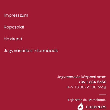
Impresszum
Footer
menu
first
Kapcsolat
Házirend
Footer
menu
second
Jegyvásárlási információk
Jegyrendelés központi szám
+36 1 224 5650
H-V 13.00-21.00 óráig
Fejlesztés és üzemeltetés: