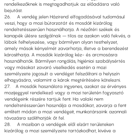
rendelkezőknek is megtagadhatjuk az előadásra való
bejutást.
26. A vendég jelen Házirend elfogadásával tudomásul
veszi, hogy a mozi bútorzatát és mosdóit kizárólag
rendeltetésszerűen használhatja. A nézőtéri székek és
kanapék ülésre szolgálnak – tilos az azokon való fekvés, a
lábak felhelyezése, vagy bármilyen olyan testhelyzet,
amely mások kényelmét zavarhatja, illetve a berendezést
károsíthatja. A mosdók kizárólag kéz- és arcmosásra
használhatók. Bármilyen rongálás, higiéniai szabálysértés
vagy másokat zavaró viselkedés esetén a mozi
személyzete jogosult a vendéget felszólítani a helyszín
elhagyására, valamint a károk megtérítésére kötelezni.
27. A mosdók használata ingyenes, azokat az érvényes
mozijeggyel rendelkező vagy a mozi területén fogyasztó
vendégeink részére tartjuk fent. Ha valaki nem
rendeltetésszerűen használja a mosdókat, zavarja a fent
említett módon a mozi vendégeit, munkatársaink azonnali
távozásra szólíthatják őt fel.
28. A moziban a vendégek elől elzárt területeken
kizárólag a mozi személyzete tartózkodhat, kivéve a