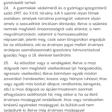
gondviselőt terheli.
24. A gyermekek védelméről és a gyámügyi igazgatásról
szóló 1997. évi XXXI. törvény 6/A § szerinti olyan filmek
esetében, amelyek tartalma pornográf, valamint olyan
amely a szexualitást öncélúan ábrázolja, illetve a születési
nemnek megfelelő önazonosságtól való eltérést, a nem
megváltoztatását, valamint a homoszexualitást
népszerűsíti, jeleníti meg, csak azon látogatókat engedjük
be az előadásra, aki az érvényes jegye mellett érvényes
arcképes személyazonosító igazolvány felmutatásával
igazolja, hogy a 18. életévét betöltötte.
25. Az előadást vagy a vendégeket, illetve a mozi
dolgozóit nem megfelelő viselkedéssel (pl. hangoskodás,
agresszív viselkedés), illetve bármilyen egyéb módon
zavarókat (rendezetlen, koszos vagy hiányos ruházat, ittas
vagy egyéb más bódult állapot, rendbontás, kéregetés,
stb.) a mozi dolgozói az épület/moziterem azonnali
elhagyására szólíthatják fel, még akkor is, ha az illető
érvényes mozijeggyel rendelkezik. Ittas vagy rendezetlen
kinézetű egyéneket mozijeggyel, és büféáruval nem
szolgálunk ki, illetve még érvényes mozijeggyel