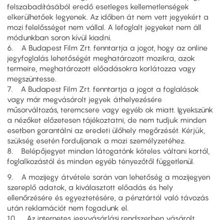
felszabadításából eredő esetleges kellemetlenségek
elkerülhetőek legyenek. Az időben át nem vett jegyekért a
mozi felelősséget nem vállal. A lefoglalt jegyeket nem áll
módunkban soron kívül kiadni.
6. A Budapest Film Zrt. fenntartja a jogot, hogy az online
jegyfoglalás lehetőségét meghatározott mozikra, azok
termeire, meghatározott előadásokra korlátozza vagy
megszüntesse.
7. A Budapest Film Zrt. fenntartja a jogot a foglalások
vagy már megvásárolt jegyek áthelyezésére
műsorváltozás, teremcsere vagy egyéb ok miatt. Igyekszünk
a nézőket előzetesen tájékoztatni, de nem tudjuk minden
esetben garantálni az eredeti ülőhely megőrzését. Kérjük,
szükség esetén forduljanak a mozi személyzetéhez.
8. Belépőjegyet minden látogatónk köteles váltani kortól,
foglalkozástól és minden egyéb tényezőtől függetlenül.
9. A mozijegy átvétele során van lehetőség a mozijegyen
szereplő adatok, a kiválasztott előadás és hely
ellenőrzésére és egyeztetésére, a pénztártól való távozás
után reklamációt nem fogadunk el.
10. Az internetes jegyvásárlási rendszerben vásárolt