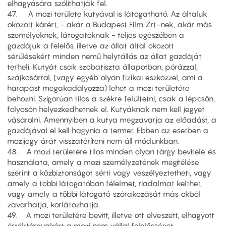
elhagyására szólíthatják fel.
47. A mozi területe kutyával is látogatható. Az általuk
okozott kárért, - akár a Budapest Film Zrt-nek, akár más
személyeknek, látogatóknak - teljes egészében a
gazdájuk a felelős, illetve az állat által okozott
sérülésekért minden nemű helytállás az állat gazdáját
terheli. Kutyát csak szobatiszta állapotban, pórázzal,
szájkosárral, (vagy egyéb olyan fizikai eszközzel, ami a
harapást megakadályozza) lehet a mozi területére
behozni. Szigorúan tilos a székre felültetni, csak a lépcsőn,
folyosón helyezkedhetnek el. Kutyáknak nem kell jegyet
vásárolni. Amennyiben a kutya megzavarja az előadást, a
gazdájával el kell hagynia a termet. Ebben az esetben a
mozijegy árát visszatéríteni nem áll módunkban.
48. A mozi területére tilos minden olyan tárgy bevitele és
használata, amely a mozi személyzetének megítélése
szerint a közbiztonságot sérti vagy veszélyeztetheti, vagy
amely a többi látogatóban félelmet, riadalmat kelthet,
vagy amely a többi látogató szórakozását más okból
zavarhatja, korlátozhatja.
49. A mozi területére bevitt, illetve ott elveszett, elhagyott
értéktárgyakért a mozi nem vállal felelősséget.