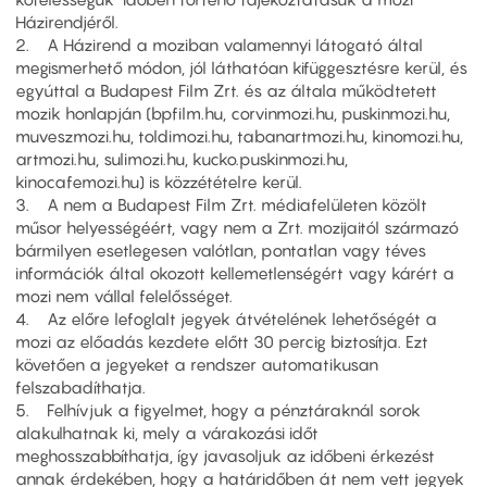
Házirendjéről.
2. A Házirend a moziban valamennyi látogató által
megismerhető módon, jól láthatóan kifüggesztésre kerül, és
egyúttal a Budapest Film Zrt. és az általa működtetett
mozik honlapján (bpfilm.hu, corvinmozi.hu, puskinmozi.hu,
muveszmozi.hu, toldimozi.hu, tabanartmozi.hu, kinomozi.hu,
artmozi.hu, sulimozi.hu, kucko.puskinmozi.hu,
kinocafemozi.hu) is közzétételre kerül.
3. A nem a Budapest Film Zrt. médiafelületen közölt
műsor helyességéért, vagy nem a Zrt. mozijaitól származó
bármilyen esetlegesen valótlan, pontatlan vagy téves
információk által okozott kellemetlenségért vagy kárért a
mozi nem vállal felelősséget.
4. Az előre lefoglalt jegyek átvételének lehetőségét a
mozi az előadás kezdete előtt 30 percig biztosítja. Ezt
követően a jegyeket a rendszer automatikusan
felszabadíthatja.
5. Felhívjuk a figyelmet, hogy a pénztáraknál sorok
alakulhatnak ki, mely a várakozási időt
meghosszabbíthatja, így javasoljuk az időbeni érkezést
annak érdekében, hogy a határidőben át nem vett jegyek