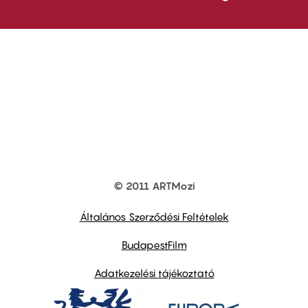
© 2011 ARTMozi
Footer
other
links
Általános Szerződési Feltételek
BudapestFilm
Adatkezelési tájékoztató