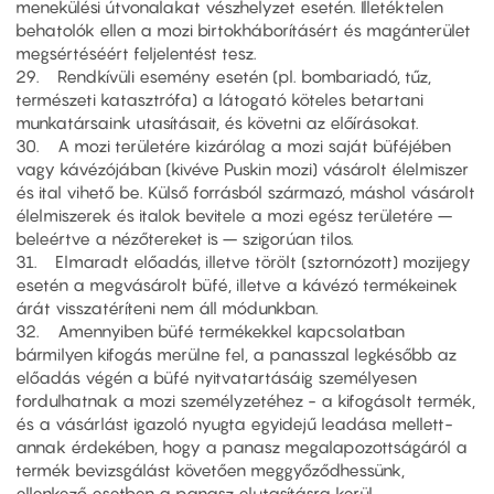
menekülési útvonalakat vészhelyzet esetén. Illetéktelen
behatolók ellen a mozi birtokháborításért és magánterület
megsértéséért feljelentést tesz.
29. Rendkívüli esemény esetén (pl. bombariadó, tűz,
természeti katasztrófa) a látogató köteles betartani
munkatársaink utasításait, és követni az előírásokat.
30. A mozi területére kizárólag a mozi saját büféjében
vagy kávézójában (kivéve Puskin mozi) vásárolt élelmiszer
és ital vihető be. Külső forrásból származó, máshol vásárolt
élelmiszerek és italok bevitele a mozi egész területére –
beleértve a nézőtereket is – szigorúan tilos.
31. Elmaradt előadás, illetve törölt (sztornózott) mozijegy
esetén a megvásárolt büfé, illetve a kávézó termékeinek
árát visszatéríteni nem áll módunkban.
32. Amennyiben büfé termékekkel kapcsolatban
bármilyen kifogás merülne fel, a panasszal legkésőbb az
előadás végén a büfé nyitvatartásáig személyesen
fordulhatnak a mozi személyzetéhez - a kifogásolt termék,
és a vásárlást igazoló nyugta egyidejű leadása mellett-
annak érdekében, hogy a panasz megalapozottságáról a
termék bevizsgálást követően meggyőződhessünk,
ellenkező esetben a panasz elutasításra kerül.