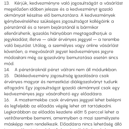
13. Kérjük, kedvezményre való jogosultságát a vásárlást
megelőzően időben jelezze és a kedvezményt igazoló
okmányait készítse elő bemutatásra. A kedvezmények
igénybevételéhez szükséges jogosultságot kollégáink a
pénztárnál és a terem bejáratánál is bármikor
ellenőrizhetik, igazolás hiányában megtagadhatjuk a
jegykiadást, illetve – akár érvényes jeggyel – a terembe
való bejutást. Utólag, a személyes vagy online vásárlást
követően, a megvásárolt jegyet kedvezményes jegyre
módosítani még az igazolvány bemutatása esetén sincs
mód.
14. A pénztáraknál pénzt váltani nem áll módunkban.
15. Diákkedvezmény jogosultság igazolására csak
érvényes magyar és nemzetközi diákigazolványt tudunk
elfogadni. Egy jogosultságot igazoló okmánnyal csak egy
kedvezményes jegy vásárolható egy előadásra.
16. A mozitermekbe csak érvényes jeggyel lehet belépni
és legfeljebb az előadás végéig lehet ott tartózkodni.
Legkorábban az előadás kezdete előtt 5 perccel lehet a
vetítőterembe bemenni, amennyiben a mozi személyzete
másképp nem rendelkezik. Előadásra nincs lehetőség álló