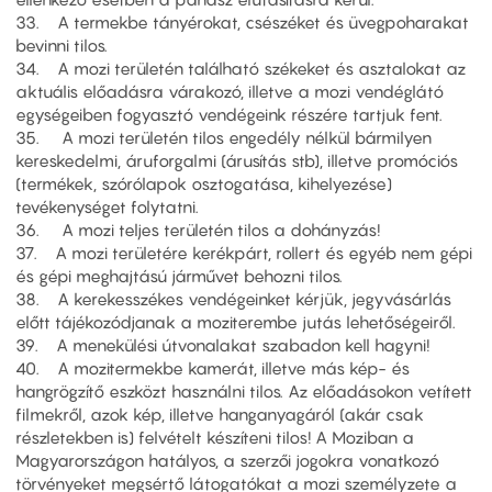
33. A termekbe tányérokat, csészéket és üvegpoharakat
bevinni tilos.
34. A mozi területén található székeket és asztalokat az
aktuális előadásra várakozó, illetve a mozi vendéglátó
egységeiben fogyasztó vendégeink részére tartjuk fent.
35. A mozi területén tilos engedély nélkül bármilyen
kereskedelmi, áruforgalmi (árusítás stb), illetve promóciós
(termékek, szórólapok osztogatása, kihelyezése)
tevékenységet folytatni.
36. A mozi teljes területén tilos a dohányzás!
37. A mozi területére kerékpárt, rollert és egyéb nem gépi
és gépi meghajtású járművet behozni tilos.
38. A kerekesszékes vendégeinket kérjük, jegyvásárlás
előtt tájékozódjanak a moziterembe jutás lehetőségeiről.
39. A menekülési útvonalakat szabadon kell hagyni!
40. A mozitermekbe kamerát, illetve más kép- és
hangrögzítő eszközt használni tilos. Az előadásokon vetített
filmekről, azok kép, illetve hanganyagáról (akár csak
részletekben is) felvételt készíteni tilos! A Moziban a
Magyarországon hatályos, a szerzői jogokra vonatkozó
törvényeket megsértő látogatókat a mozi személyzete a