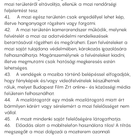
mozi területéről eltávolítja, ellenük a mozi rendőrségi
feljelentést tesz.
41. A mozi egész területén csak engedéllyel lehet kép,
illetve hanganyagot rögzíteni vagy forgatni.
42. A mozi területén kamerarendszer működik, melynek
felvételét a mozi az adatvédelmi rendelkezések
betartásával rögzítheti és megőrizheti. Ezen felvételeket a
mozi saját tulajdona védelmében, károkozás igazolására
felhasználhatja. Magánszemélynek a felvételeket kiadni,
illetve megmutatni csak hatósági megkeresés estén
lehetséges.
43. A vendégek a moziba történő belépéssel elfogadják,
hogy fényképek és/vagy videófelvételek készülhetnek
róluk, melyet Budapest Film Zrt online- és közösségi média
felületein felhasználhat.
44. A mozilátogatót egy másik mozilátogató miatt ért
bármilyen kárért vagy sérelemért a mozi felelősséget nem
vállal.
45. A mozit mindenki saját felelőségére látogathatja.
46. Előadás alatt a mobiltelefon használata tilos! A tiltás
megszegőit a mozi dolgozói a moziterem azonnali