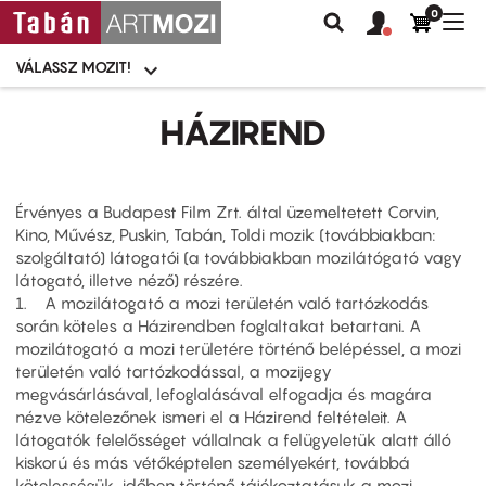
0
Felhasználói
Felhasznál
Nav
Keresés
fiók
fiók
átk
menü
menüje
VÁLASSZ MOZIT!
Moziválasztó
menü
Ugrás
a
HÁZIREND
tartalomra
Érvényes a Budapest Film Zrt. által üzemeltetett Corvin,
Kino, Művész, Puskin, Tabán, Toldi mozik (továbbiakban:
szolgáltató) látogatói (a továbbiakban mozilátógató vagy
látogató, illetve néző) részére.
1. A mozilátogató a mozi területén való tartózkodás
során köteles a Házirendben foglaltakat betartani. A
mozilátogató a mozi területére történő belépéssel, a mozi
területén való tartózkodással, a mozijegy
megvásárlásával, lefoglalásával elfogadja és magára
nézve kötelezőnek ismeri el a Házirend feltételeit. A
látogatók felelősséget vállalnak a felügyeletük alatt álló
kiskorú és más vétőképtelen személyekért, továbbá
kötelességük időben történő tájékoztatásuk a mozi