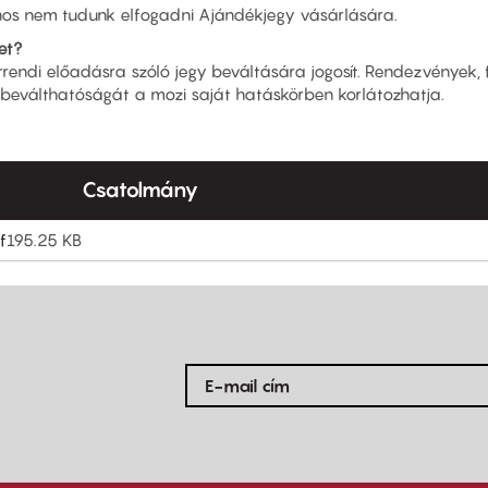
jnos nem tudunk elfogadni Ajándékjegy vásárlására.
et?
ndi előadásra szóló jegy beváltására jogosít. Rendezvények, f
beválthatóságát a mozi saját hatáskörben korlátozhatja.
Csatolmány
f
195.25 KB