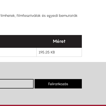
ilmhetek, filmfesztiválok és egyedi bemutatók
Méret
195.25 KB
Feliratkozás