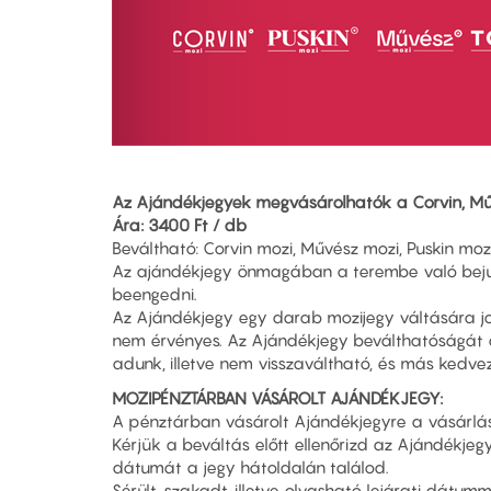
Az Ajándékjegyek megvásárolhatók a Corvin, Műv
Ára: 3400 Ft / db
Beváltható: Corvin mozi, Művész mozi, Puskin mozi
Az ajándékjegy önmagában a terembe való bejutá
beengedni.
Az Ajándékjegy egy darab mozijegy váltására jo
nem érvényes. Az Ajándékjegy beválthatóságát a
adunk, illetve nem visszaváltható, és más kedv
MOZIPÉNZTÁRBAN VÁSÁROLT AJÁNDÉKJEGY:
A pénztárban vásárolt Ajándékjegyre a vásárlásk
Kérjük a beváltás előtt ellenőrizd az Ajándékjeg
dátumát a jegy hátoldalán találod.
Sérült, szakadt, illetve olvasható lejárati dát