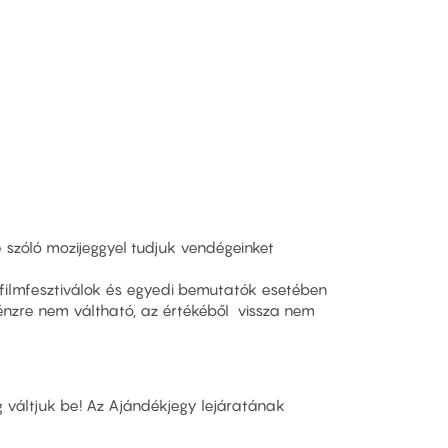
szóló mozijeggyel tudjuk vendégeinket
 filmfesztiválok és egyedi bemutatók esetében
énzre nem váltható, az értékéből vissza nem
g váltjuk be! Az Ajándékjegy lejáratának