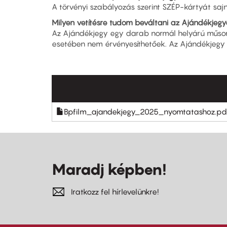
A törvényi szabályozás szerint SZÉP-kártyát sa
Milyen vetítésre tudom beváltani az Ajándékjegy
Az Ajándékjegy egy darab normál helyárú műsorre
esetében nem érvényesíthetőek. Az Ajándékjegy 
Bpfilm_ajandekjegy_2025_nyomtatashoz.pd
Maradj képben!
Iratkozz fel hírlevelünkre!