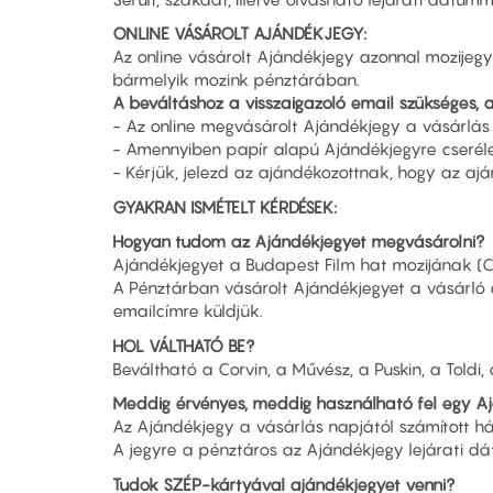
ONLINE VÁSÁROLT AJÁNDÉKJEGY:
Az online vásárolt Ajándékjegy azonnal mozijegy
bármelyik mozink pénztárában.
A beváltáshoz a visszaigazoló email szükséges, a
- Az online megvásárolt Ajándékjegy a vásárlás
- Amennyiben papír alapú Ajándékjegyre cseréled
- Kérjük, jelezd az ajándékozottnak, hogy az a
GYAKRAN ISMÉTELT KÉRDÉSEK:
Hogyan tudom az Ajándékjegyet megvásárolni?
Ajándékjegyet a Budapest Film hat mozijának (Corv
A Pénztárban vásárolt Ajándékjegyet a vásárló
emailcímre küldjük.
HOL VÁLTHATÓ BE?
Beváltható a Corvin, a Művész, a Puskin, a Toldi
Meddig érvényes, meddig használható fel egy A
Az Ajándékjegy a vásárlás napjától számított h
A jegyre a pénztáros az Ajándékjegy lejárati dát
Tudok SZÉP-kártyával ajándékjegyet venni?