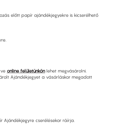
zás előtt papír ajándékjegyekre is kicserélhető
yre.
etve
online felületünkön
lehet megvásárolni.
árolt Ajándékjegyet a vásárláskor megadott
ír Ajándékjegyre cserélésekor ráírja.