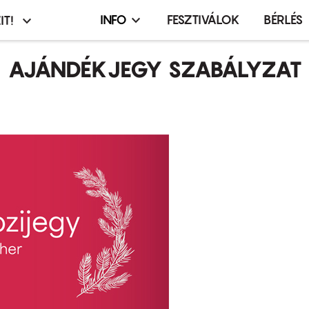
INFO
FESZTIVÁLOK
BÉRLÉS
IT!
Infó,
asztó
esemény,
AJÁNDÉKJEGY SZABÁLYZAT
terembérlés
menü