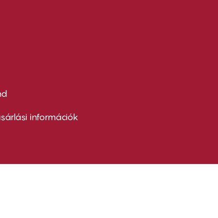
nd
ter
nu
sárlási információk
ond