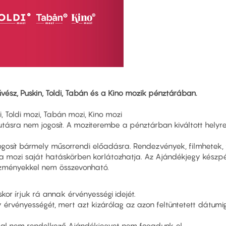
ész, Puskin, Toldi, Tabán és a Kino mozik pénztárában.
, Toldi mozi, Tabán mozi, Kino mozi
sra nem jogosít. A moziterembe a pénztárban kiváltott helyre 
gosít bármely műsorrendi előadásra. Rendezvények, filmhetek,
 mozi saját hatáskörben korlátozhatja. Az Ajándékjegy készp
ezményekkel nem összevonható.
or írjuk rá annak érvényességi idejét.
y érvényességét, mert azt kizárólag az azon feltüntetett dátumi
ummal nem rendelkező Ajándékjegyet nem fogadunk el.