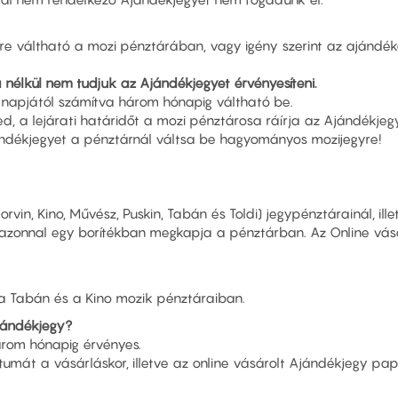
re váltható a mozi pénztárában, vagy igény szerint az ajándéko
 nélkül nem tudjuk az Ajándékjegyet érvényesíteni.
 napjától számítva három hónapig váltható be.
, a lejárati határidőt a mozi pénztárosa ráírja az Ajándékjeg
jándékjegyet a pénztárnál váltsa be hagyományos mozijegyre!
in, Kino, Művész, Puskin, Tabán és Toldi) jegypénztárainál, ill
 azonnal egy borítékban megkapja a pénztárban. Az Online vás
, a Tabán és a Kino mozik pénztáraiban.
jándékjegy?
árom hónapig érvényes.
umát a vásárláskor, illetve az online vásárolt Ajándékjegy pap