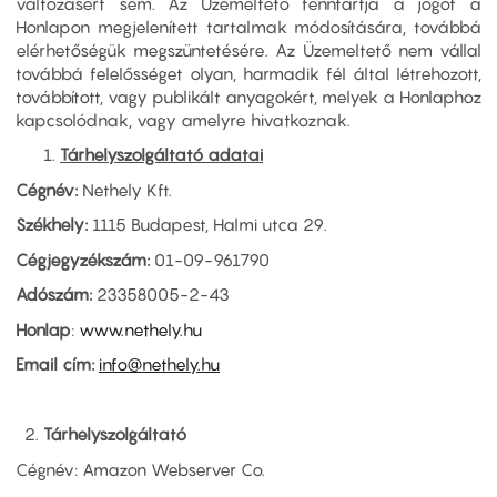
változásért sem. Az Üzemeltető fenntartja a jogot a
Honlapon megjelenített tartalmak módosítására, továbbá
elérhetőségük megszüntetésére. Az Üzemeltető nem vállal
továbbá felelősséget olyan, harmadik fél által létrehozott,
továbbított, vagy publikált anyagokért, melyek a Honlaphoz
kapcsolódnak, vagy amelyre hivatkoznak.
Tárhelyszolgáltató adatai
Cégnév:
Nethely Kft.
Székhely:
1115 Budapest, Halmi utca 29.
Cégjegyzékszám:
01-09-961790
Adószám:
23358005-2-43
Honlap
:
www.nethely.hu
Email cím:
info@nethely.hu
2.
Tárhelyszolgáltató
Cégnév: Amazon Webserver Co.