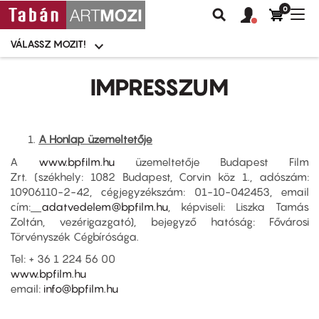
0
Felhasználói
Felhasznál
Nav
Keresés
fiók
fiók
átk
menü
menüje
VÁLASSZ MOZIT!
Moziválasztó
menü
Ugrás
a
IMPRESSZUM
tartalomra
A Honlap üzemeltetője
A
www.bpfilm.hu
üzemeltetője Budapest Film
Zrt.
(székhely: 1082 Budapest, Corvin köz 1., adószám:
10906110-2-42, cégjegyzékszám: 01-10-042453, email
cím:
adatvedelem@bpfilm.hu
, képviseli: Liszka Tamás
Zoltán, vezérigazgató), bejegyző hatóság: Fővárosi
Törvényszék Cégbírósága.
Tel: + 36 1 224 56 00
www.bpfilm.hu
email:
info@bpfilm.hu