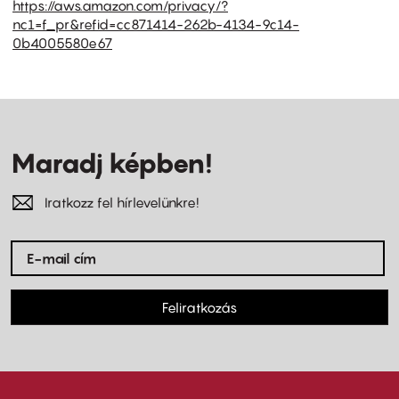
https://aws.amazon.com/privacy/?
nc1=f_pr&refid=cc871414-262b-4134-9c14-
0b4005580e67
Maradj képben!
Iratkozz fel hírlevelünkre!
Feliratkozás