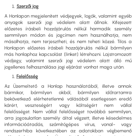
Szerzői jog
A Honlapon megjelenített védjegyek, logók, valamint egyéb
anyagok szerzői jogi védelem alatt állnak. Kifejezett
előzetes írásbeli hozzájárulás nélkül harmadik személy
semmilyen módon és jogcímen nem használhatja, nem
másolhatja, nem terjesztheti, és nem teheti közzé. Tilos a
Honlapon előzetes írásbeli hozzájárulás nélkül bármilyen
más honlaphoz kapcsolást (linket) létrehozni. Lajstromozott
védjegy, valamint szerzői jogi védelem alatt álló mű
jogellenes felhasználása jogi eljárást vonhat maga után.
Felelősség
Az Üzemeltető a Honlap használatából, illetve annak
bármikor, bármilyen okból, bármilyen időtartamra
bekövetkező elérhetetlenné válásából esetlegesen eredő
kárért, veszteségért vagy költségért nem vállal
felelősséget. Nem vállal felelősséget továbbá semmilyen,
arra jogosulatlan személy által végzett, illetve késedelmes
információátadás, számítógépes vírus, vonal- vagy
rendszerhiba következtében az adatokban végbemenő