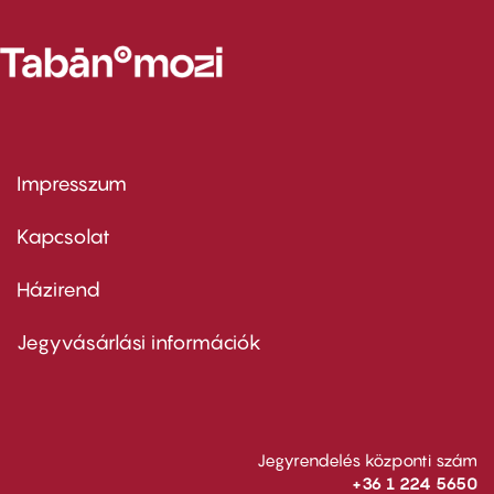
Impresszum
Footer
menu
first
Kapcsolat
Házirend
Footer
menu
second
Jegyvásárlási információk
Jegyrendelés központi szám
+36 1 224 5650