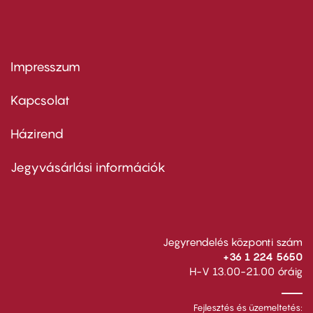
Impresszum
Footer
menu
first
Kapcsolat
Házirend
Footer
menu
second
Jegyvásárlási információk
Jegyrendelés központi szám
+36 1 224 5650
H-V 13.00-21.00 óráig
Fejlesztés és üzemeltetés: