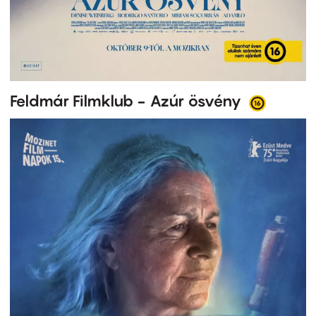
Feldmár Filmklub - Azúr ösvény