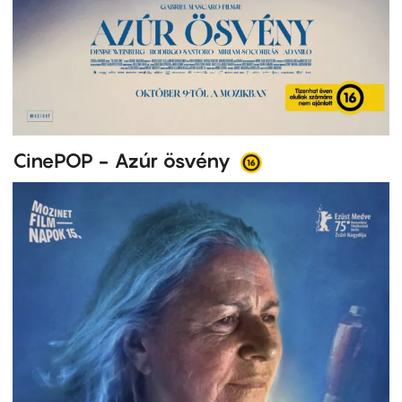
CinePOP - Azúr ösvény