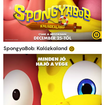
SpongyaBob: Kalózkaland