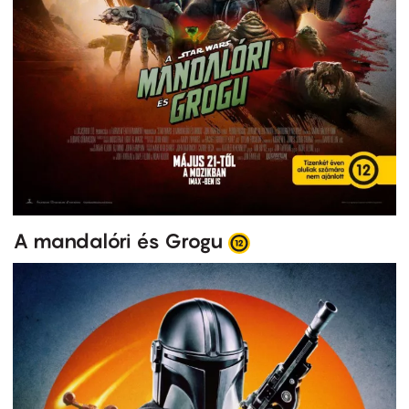
A mandalóri és Grogu