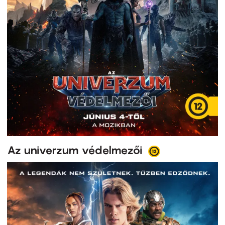
Az univerzum védelmezői