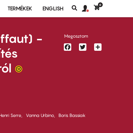
0
Felhasználó
Felhasználói
TERMÉKEK
ENGLISH
fiók
Keresés
fiók
menü
menüje
ffaut) -
Megosztom
Facebook
Twitter
Share
ítés
ól
Henri Serre
Vanna Urbino
Boris Bassiak