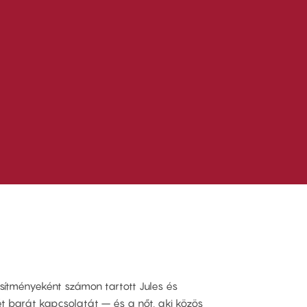
esítményeként számon tartott Jules és
ét barát kapcsolatát – és a nőt, aki közös