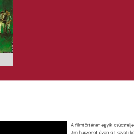
A filmtörténet egyik csúcstelj
Jim huszonöt éven át követi k