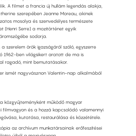
k. A filmet a francia új hullám legendás alakja,
Catherine szerepében Jeanne Moreau, akinek
kzatos mosolya és szenvedélyes természete
t (Henri Serre) a mozitörténet egyik
háromszögébe sodorja.
 a szerelem örök igazságáról szóló, egyszerre
ió 1962-ben világsikert aratott de ma is
l ragadó, mint bemutatásakor.
zer ismét nagyvásznon Valentin-nap alkalmából
 óta közgyűjteményként működő magyar
ai filmvagyon és a hozzá kapcsolódó valamennyi
góvása, kutatása, restaurálása és közzététele.
mkópia az archívum munkatársainak erőfeszítései
életre újból a mozivásznon.