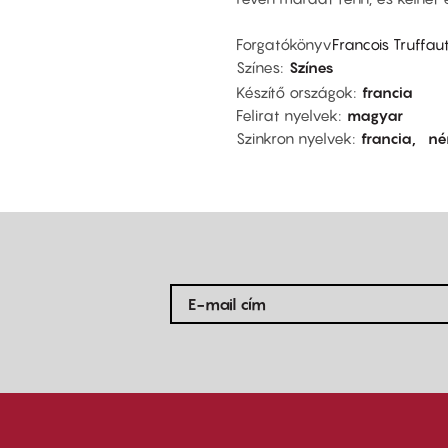
Forgatókönyv
Francois Truffau
Színes
Színes
Készítő országok
francia
Felirat nyelvek
magyar
Szinkron nyelvek
francia
né