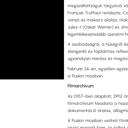
megszállottságuk tárgyává váli
François Truffaut rendezte, 
vonzó és makacs alakja, tito
Jules-t (Oskar Werner) és Jime
legemlékezetesebb szerelmi 
A szabadságról, a hűségről és
életigenlő és fájdalmas reflex
ugyanolyan merész és magáva
Február 14-én, egyetlen egys
a Puskin moziban.
Filmarchívum
Az 1957-ben alapított, 1992
filmarchívum feladata a haz
dokumentáció őrzése, állagme
A Puskin moziban vetített fil
révén maradt fenn, és kelhet 