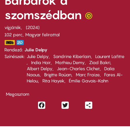
Barbárok a
szomszédban
vígjáték
2024
102 perc,
Magyar felirattal
Rendező
Julie Delpy
Színészek
Julie Delpy
Sandrine Kiberlain
Laurent Lafitte
India Hair
Mathieu Demy
Ziad Bakri
Albert Delpy
Jean-Charles Clichet
Dalia
Naous
Brigitte Roüan
Marc Fraize
Fares Al-
Helou
Rita Hayek
Émilie Gavois-Kahn
Megosztom
Facebook
Twitter
Share