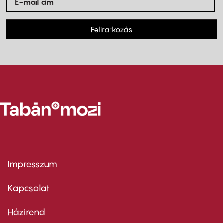
Feliratkozás
Impresszum
Footer
menu
first
Kapcsolat
Házirend
Footer
menu