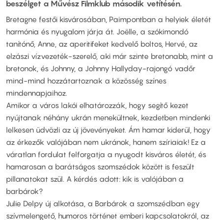
beszélget a Művész Filmklub második vetítésén.
Bretagne festői kisvárosában, Paimpontban a helyiek életét
harmónia és nyugalom járja át. Joëlle, a szókimondó
tanítónő, Anne, az aperitifeket kedvelő boltos, Hervé, az
elzászi vízvezeték-szerelő, aki már szinte bretonabb, mint a
bretonok, és Johnny, a Johnny Hallyday-rajongó vadőr
mind-mind hozzátartoznak a közösség színes
mindennapjaihoz.
Amikor a város lakói elhatározzák, hogy segítő kezet
nyújtanak néhány ukrán menekültnek, kezdetben mindenki
lelkesen üdvözli az új jövevényeket. Ám hamar kiderül, hogy
az érkezők valójában nem ukránok, hanem szíriaiak! Ez a
váratlan fordulat felforgatja a nyugodt kisváros életét, és
hamarosan a barátságos szomszédok között is feszült
pillanatokat szül. A kérdés adott: kik is valójában a
barbárok?
Julie Delpy új alkotása, a Barbárok a szomszédban egy
szívmelengető, humoros történet emberi kapcsolatokról, az