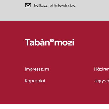
Iratkozz fel hírlevelünkre!
Impresszum
Házire
Footer
Foo
menu
me
Kapcsolat
Jegyvá
first
sec