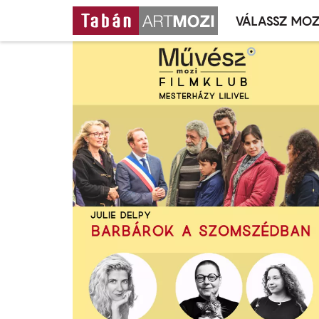
VÁLASSZ MOZ
Mozivál
Ugrás
menü
a
tartalomra