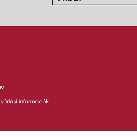
nd
ter
nu
sárlási információk
ond