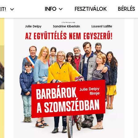
INFO
FESZTIVÁLOK
BÉRLÉS
IT!
Infó,
asztó
esemény,
terembérlés
menü