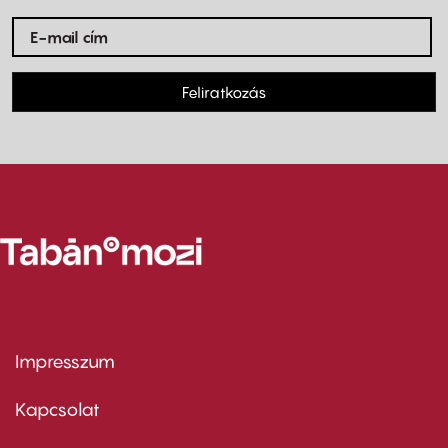
Feliratkozás
Impresszum
Footer
menu
first
Kapcsolat