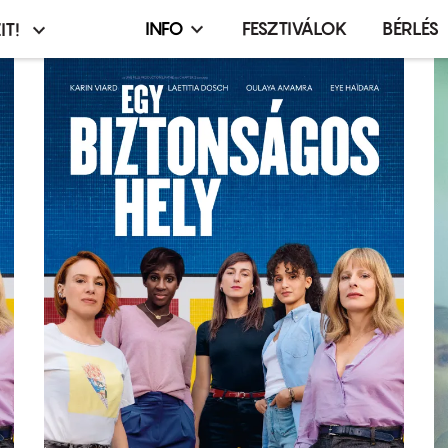
INFO
FESZTIVÁLOK
BÉRLÉS
IT!
Infó,
asztó
esemény,
terembérlés
menü