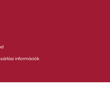
nd
ter
nu
sárlási információk
ond