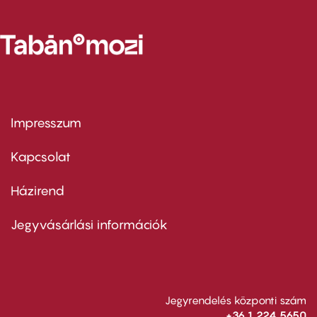
Impresszum
Footer
menu
first
Kapcsolat
Házirend
Footer
menu
second
Jegyvásárlási információk
Jegyrendelés központi szám
+36 1 224 5650