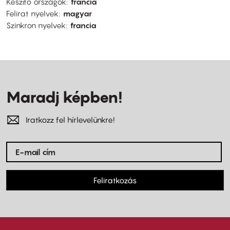
Készítő országok
francia
Felirat nyelvek
magyar
Szinkron nyelvek
francia
Maradj képben!
Iratkozz fel hírlevelünkre!
Feliratkozás