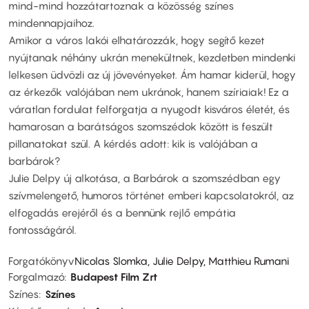
mind-mind hozzátartoznak a közösség színes
mindennapjaihoz.
Amikor a város lakói elhatározzák, hogy segítő kezet
nyújtanak néhány ukrán menekültnek, kezdetben mindenki
lelkesen üdvözli az új jövevényeket. Ám hamar kiderül, hogy
az érkezők valójában nem ukránok, hanem szíriaiak! Ez a
váratlan fordulat felforgatja a nyugodt kisváros életét, és
hamarosan a barátságos szomszédok között is feszült
pillanatokat szül. A kérdés adott: kik is valójában a
barbárok?
Julie Delpy új alkotása, a Barbárok a szomszédban egy
szívmelengető, humoros történet emberi kapcsolatokról, az
elfogadás erejéről és a bennünk rejlő empátia
fontosságáról.
Forgatókönyv
Nicolas Slomka, Julie Delpy, Matthieu Rumani
Forgalmazó
Budapest Film Zrt
Színes
Színes