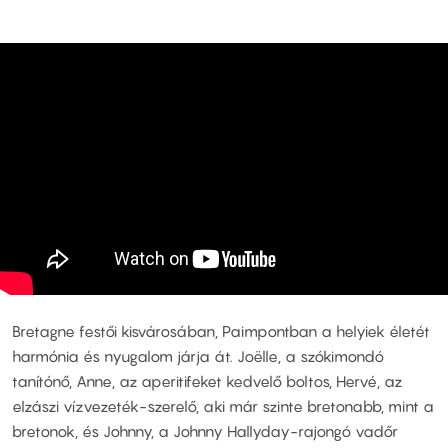
Bretagne festői kisvárosában, Paimpontban a helyiek életét
harmónia és nyugalom járja át. Joëlle, a szókimondó
tanítónő, Anne, az aperitifeket kedvelő boltos, Hervé, az
elzászi vízvezeték-szerelő, aki már szinte bretonabb, mint a
bretonok, és Johnny, a Johnny Hallyday-rajongó vadőr