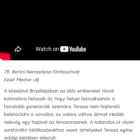
75. Berlini Nemzetközi Filmfesztivál:
Ezüst Medve-díj
A közeljövő Brazíliájában az idős embereket távoli
kolóniákra helyezik át, hogy helyet biztosítsanak a
fiatalabb generációk számára. Tereza nem hajlandó
beletörődni a sorsába, és valóra váltva álmait inkább
nekivág egy hajóval az Amazonasnak. A kalandos út olyan
sorsfordító találkozásokhoz vezet, amelyeket Tereza egész
addigi életében elkerült.