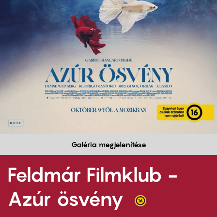
Galéria megjelenítése
Feldmár Filmklub -
Azúr ösvény