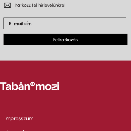
Iratkozz fel hírlevelünkre!
Feliratkozás
Impresszum
Footer
menu
first