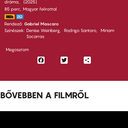
dráma
2025
85 perc,
Magyar felirattal
Rendező
Gabriel Mascaro
Színészek
Denise Weinberg
Rodrigo Santoro
Miriam
Socarras
Megosztom
Facebook
Twitter
Share
BŐVEBBEN A FILMRŐL