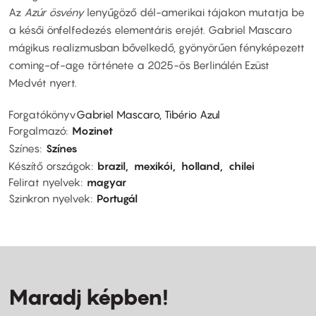
Az
Azúr ösvény
lenyűgöző dél-amerikai tájakon mutatja be
a késői önfelfedezés elementáris erejét. Gabriel Mascaro
mágikus realizmusban bővelkedő, gyönyörűen fényképezett
coming-of-age története a 2025-ös Berlinálén Ezüst
Medvét nyert.
Forgatókönyv
Gabriel Mascaro, Tibério Azul
Forgalmazó
Mozinet
Színes
Színes
Készítő országok
brazil
mexikói
holland
chilei
Felirat nyelvek
magyar
Szinkron nyelvek
Portugál
Maradj képben!