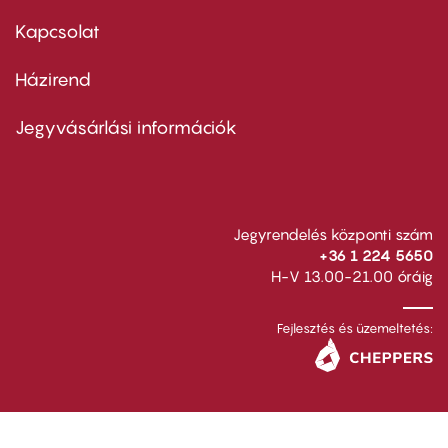
menu
first
Kapcsolat
Házirend
Footer
menu
second
Jegyvásárlási információk
Jegyrendelés központi szám
+36 1 224 5650
H-V 13.00-21.00 óráig
Fejlesztés és üzemeltetés: