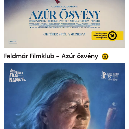
Feldmár Filmklub - Azúr ösvény