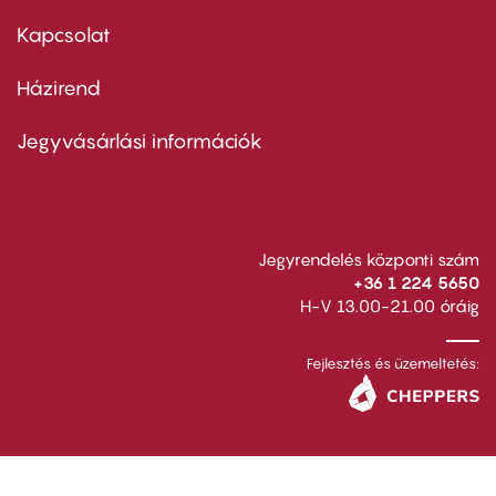
menu
first
Kapcsolat
Házirend
Footer
menu
second
Jegyvásárlási információk
Jegyrendelés központi szám
+36 1 224 5650
H-V 13.00-21.00 óráig
Fejlesztés és üzemeltetés: