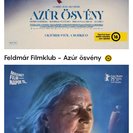
Feldmár Filmklub - Azúr ösvény