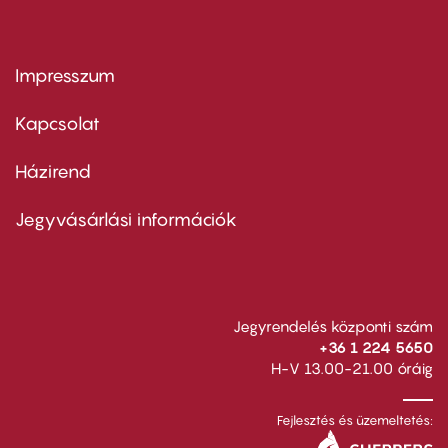
Impresszum
Footer
menu
first
Kapcsolat
Házirend
Footer
menu
second
Jegyvásárlási információk
Jegyrendelés központi szám
+36 1 224 5650
H-V 13.00-21.00 óráig
Fejlesztés és üzemeltetés: