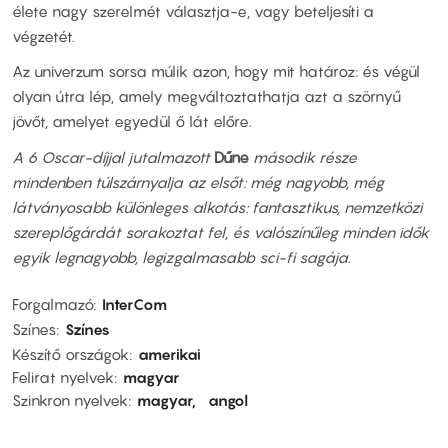
élete nagy szerelmét választja-e, vagy beteljesíti a
végzetét.
Az univerzum sorsa múlik azon, hogy mit határoz: és végül
olyan útra lép, amely megváltoztathatja azt a szörnyű
jövőt, amelyet egyedül ő lát előre.
A 6 Oscar-díjjal jutalmazott
Dűne
második része
mindenben túlszárnyalja az elsőt: még nagyobb, még
látványosabb különleges alkotás: fantasztikus, nemzetközi
szereplőgárdát sorakoztat fel, és valószínűleg minden idők
egyik legnagyobb, legizgalmasabb sci-fi sagája.
Forgalmazó
InterCom
Színes
Színes
Készítő országok
amerikai
Felirat nyelvek
magyar
Szinkron nyelvek
magyar
angol