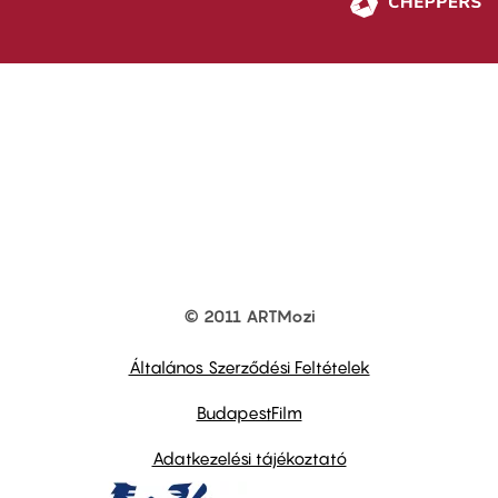
© 2011 ARTMozi
Footer
other
links
Általános Szerződési Feltételek
BudapestFilm
Adatkezelési tájékoztató