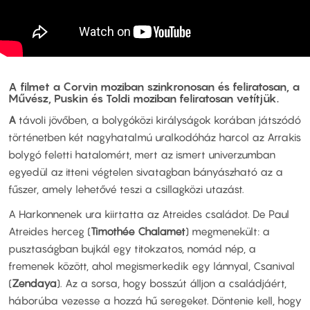
A filmet a Corvin moziban szinkronosan és feliratosan, a
Művész, Puskin és Toldi moziban feliratosan vetítjük.
A
távoli jövőben, a bolygóközi királyságok korában játszódó
történetben két nagyhatalmú uralkodóház harcol az Arrakis
bolygó feletti hatalomért, mert az ismert univerzumban
egyedül az itteni végtelen sivatagban bányászható az a
fűszer, amely lehetővé teszi a csillagközi utazást.
A Harkonnenek ura kiirtatta az Atreides családot. De Paul
Atreides herceg (
Timothée Chalamet
) megmenekült: a
pusztaságban bujkál egy titokzatos, nomád nép, a
fremenek között, ahol megismerkedik egy lánnyal, Csanival
(
Zendaya
). Az a sorsa, hogy bosszút álljon a családjáért,
háborúba vezesse a hozzá hű seregeket. Döntenie kell, hogy