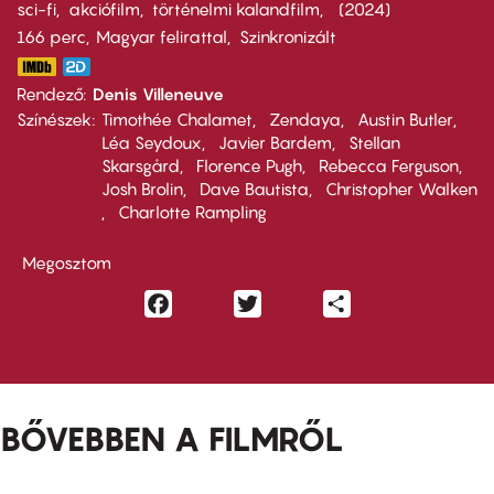
sci-fi
akciófilm
történelmi kalandfilm
2024
166 perc,
Magyar felirattal
Szinkronizált
Rendező
Denis Villeneuve
Színészek
Timothée Chalamet
Zendaya
Austin Butler
Léa Seydoux
Javier Bardem
Stellan
Skarsgård
Florence Pugh
Rebecca Ferguson
Josh Brolin
Dave Bautista
Christopher Walken
Charlotte Rampling
Megosztom
Facebook
Twitter
Share
BŐVEBBEN A FILMRŐL