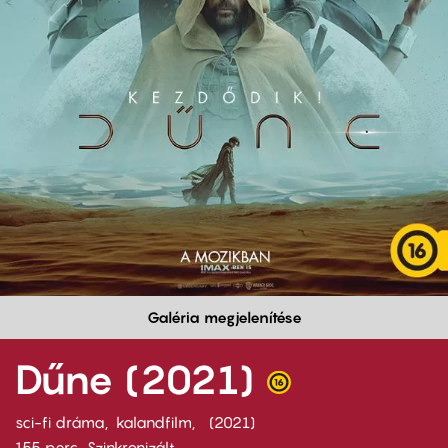
Galéria megjelenítése
Dűne (2021)
sci-fi dráma
kalandfilm
2021
155 perc,
Szinkronizált