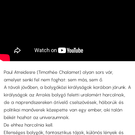
Paul Atreidesre (Timothée Chalamet) olyan sors vár,
amelyet senki fel nem foghat: sem más, sem ő.
A távoli jövőben, a bolygóközi királyságok korában járunk. A
királyságok az Arrakis bolygó feletti uralomért harcolnak,
de a naprendszereken átívelő cselszövések, háborúk és
politikai manőverek közepette van egy ember, aki talán
békét hozhat az univerzumnak.
De ehhez harcolnia kell.
Ellenséges bolygók, fantasztikus tájak, különös lények és