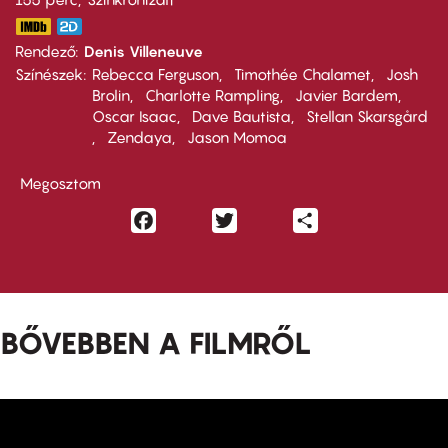
Rendező
Denis Villeneuve
Színészek
Rebecca Ferguson
Timothée Chalamet
Josh
Brolin
Charlotte Rampling
Javier Bardem
Oscar Isaac
Dave Bautista
Stellan Skarsgård
Zendaya
Jason Momoa
Megosztom
Facebook
Twitter
Share
BŐVEBBEN A FILMRŐL