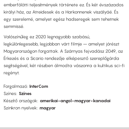
emberfölötti teljesítmények története ez. És két évszázados
királyi ház, az Atreidesek és a Harkonnenek viszályáé. És
egy szerelemé, amelyet egész hadseregek sem tehetnek
semmissé.
Valószínűleg ez 2020 legnagyobb szabású,
legkülönlegesebb, legjobban várt filmje – amelyet jórészt
Magyarországon forgattak. A Szárnyas fejvadász 2049, az
Érkezés és a Sicario rendezője elképesztő szereplőgárda
segítségével, két részben álmodta vászonra a kultikus sci-fi
regényt.
Forgalmazó
InterCom
Színes
Színes
Készítő országok
amerikai-angol-magyar-kanadai
Szinkron nyelvek
magyar