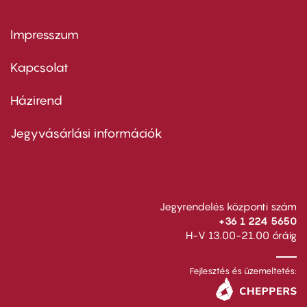
Impresszum
Footer
menu
first
Kapcsolat
Házirend
Footer
menu
second
Jegyvásárlási információk
Jegyrendelés központi szám
+36 1 224 5650
H-V 13.00-21.00 óráig
Fejlesztés és üzemeltetés: