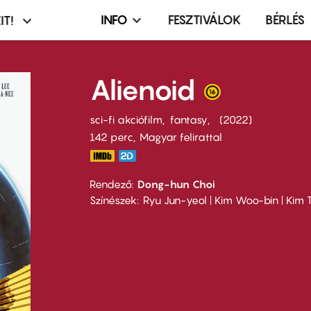
INFO
FESZTIVÁLOK
BÉRLÉS
IT!
Infó,
asztó
esemény,
terembérlés
Alienoid
menü
sci-fi akciófilm
fantasy
2022
142 perc,
Magyar felirattal
Rendező
Dong-hun Choi
Színészek
Ryu Jun-yeol | Kim Woo-bin | Kim T