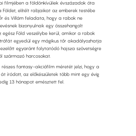
i filmjében a földönkívüliek évszázadok óta
Földet, elítélt rabjaikat az emberek testébe
 Őr és Villám feladata, hogy a rabok ne
kevésnek bizonyulnak egy összehangolt
 egész Föld veszélybe kerül, amikor a rabok
ztrófát egyedül egy mágikus tőr akadályozhatja
ezelőtt egyaránt folytatódó hajsza szövetségre
ól származó harcosokat.
t részes fantasy-akciófilm méretét jelzi, hogy a
át íródott, az előkészületek több mint egy évig
dig 13 hónapot emésztett fel.