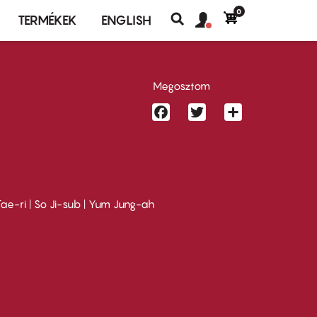
0
Felhasználó
Felhasználói
TERMÉKEK
ENGLISH
fiók
Keresés
fiók
menü
menüje
Megosztom
Facebook
Twitter
Share
ae-ri | So Ji-sub | Yum Jung-ah