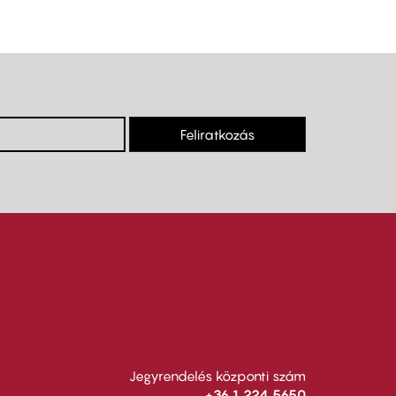
Feliratkozás
Jegyrendelés központi szám
+36 1 224 5650