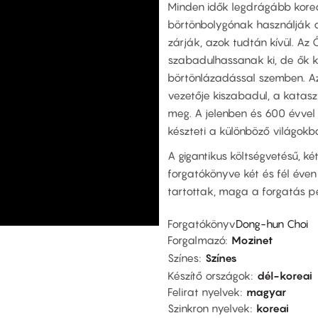
Minden idők legdrágább korea
börtönbolygónak használják a 
zárják, azok tudtán kívül. Az
szabadulhassanak ki, de ők 
börtönlázadással szemben. Az
vezetője kiszabadul, a katas
meg. A jelenben és 600 évvel 
készteti a különböző világokb
A gigantikus költségvetésű, ké
forgatókönyve két és fél éven 
tartottak, maga a forgatás pe
Forgatókönyv
Dong-hun Choi
Forgalmazó
Mozinet
Színes
Színes
Készítő országok
dél-koreai
Felirat nyelvek
magyar
Szinkron nyelvek
koreai