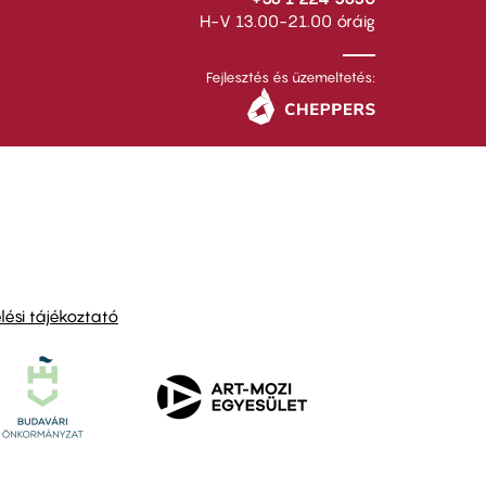
H-V 13.00-21.00 óráig
Fejlesztés és üzemeltetés:
ési tájékoztató