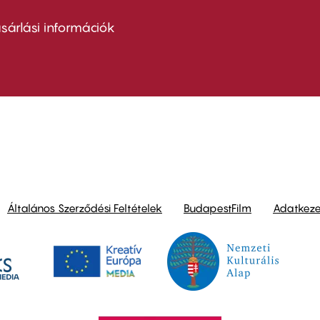
ter
nu
sárlási információk
ond
Általános Szerződési Feltételek
BudapestFilm
Adatkezel