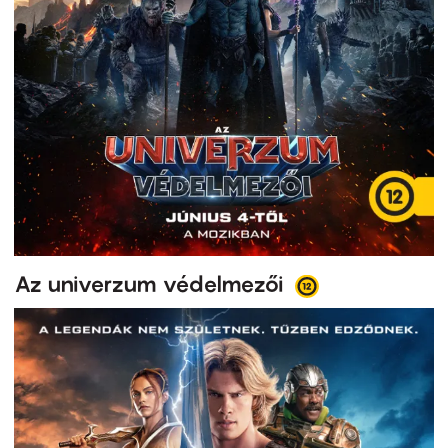
Az univerzum védelmezői