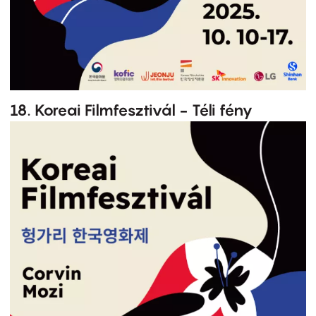
18. Koreai Filmfesztivál - Téli fény