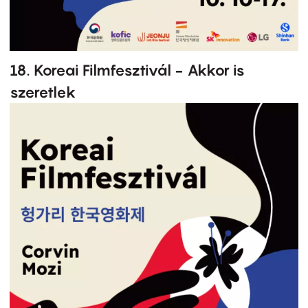
18. Koreai Filmfesztivál - Akkor is
szeretlek