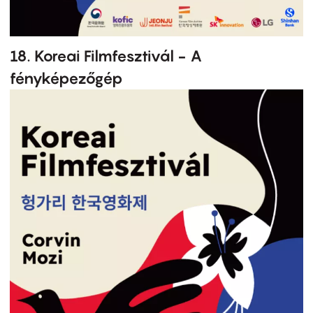
18. Koreai Filmfesztivál - A
fényképezőgép