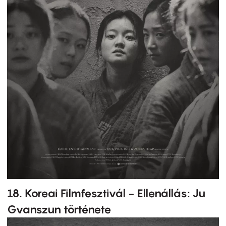
18. Koreai Filmfesztivál - Ellenállás: Ju
Gvanszun története