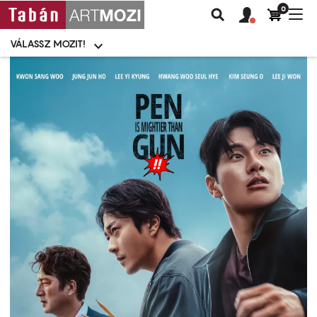
0
Felhasználói
Felhasznál
Nav
Keresés
fiók
fiók
átk
menü
menüje
VÁLASSZ MOZIT!
Moziválasztó
menü
Ugrás
a
tartalomra