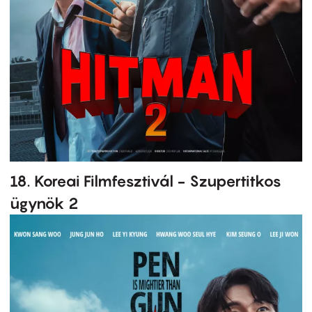
18. Koreai Filmfesztivál - Szupertitkos
ügynök 2