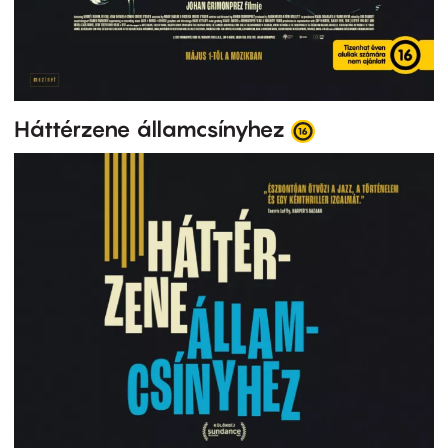
Háttérzene államcsínyhez