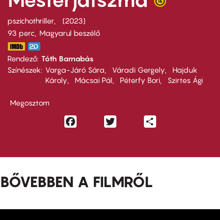
pszichothriller
2023
93 perc,
Magyarul beszélő
Rendező
Tóth Barnabás
Színészek
Varga-Járó Sára
Váradi Gergely
Hajduk
Károly
Mácsai Pál
Péterfy Bori
Szirtes Ági
Megosztom
Facebook
Twitter
Share
BŐVEBBEN A FILMRŐL