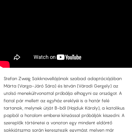
Stefan Zweig Sakknovellájának szabad adaptációjában
Márta (Varga-Járó Sára) és István (Váradi Gergely) az
utolsó menekültvonattal próbálja elhagyni az országot. A
fiatal pár mellett az egyház ereklyéi is a határ felé
tartanak, melynek útját B-ből (Hajduk Károly), a katolikus
papból a hatalom emberei kínzással próbálják kiszedni. A
szereplők történetei a vonaton egy mindent eldöntő
sakkjátszma során keresztezik egymást, melyen már