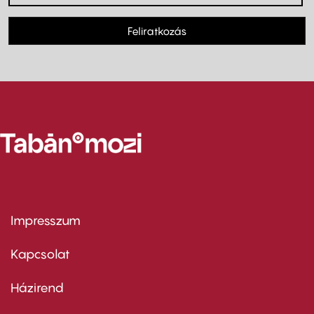
Feliratkozás
Impresszum
Footer
menu
first
Kapcsolat
Házirend
Footer
menu