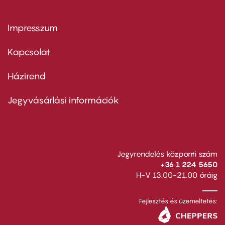
Impresszum
Footer
menu
first
Kapcsolat
Házirend
Footer
menu
second
Jegyvásárlási információk
Jegyrendelés központi szám
+36 1 224 5650
H-V 13.00-21.00 óráig
Fejlesztés és üzemeltetés: