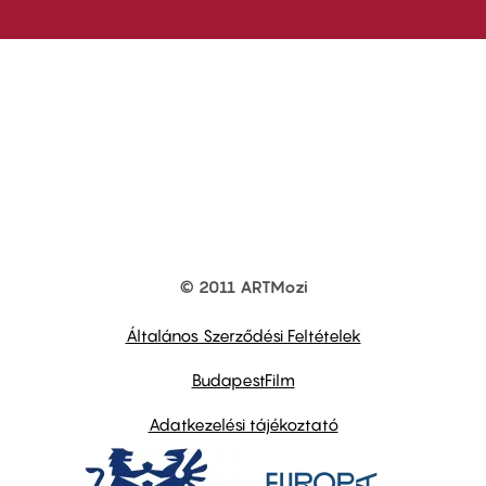
© 2011 ARTMozi
Footer
other
links
Általános Szerződési Feltételek
BudapestFilm
Adatkezelési tájékoztató