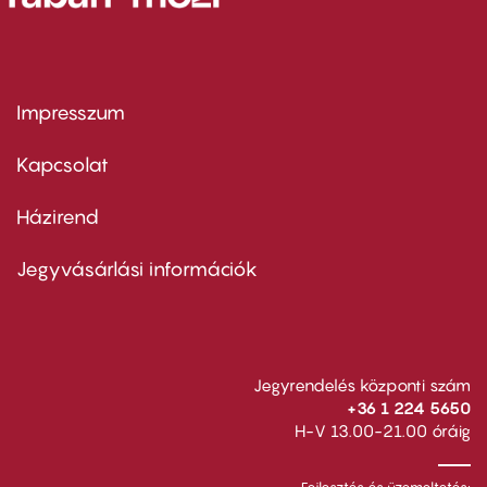
Impresszum
Footer
menu
first
Kapcsolat
Házirend
Footer
menu
second
Jegyvásárlási információk
Jegyrendelés központi szám
+36 1 224 5650
H-V 13.00-21.00 óráig