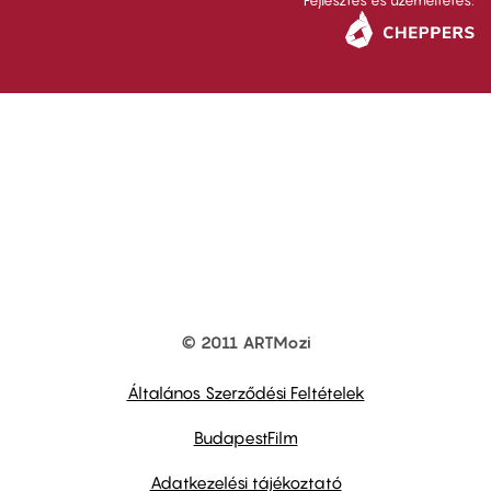
Fejlesztés és üzemeltetés:
© 2011 ARTMozi
Footer
other
links
Általános Szerződési Feltételek
BudapestFilm
Adatkezelési tájékoztató