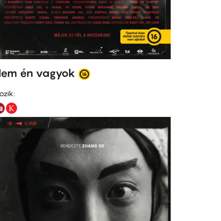
em én vagyok
ozik: