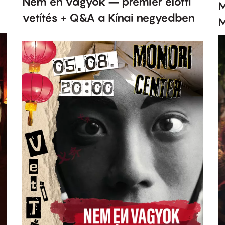
Nem én vagyok – premier előtti
M
vetítés + Q&A a Kínai negyedben
M