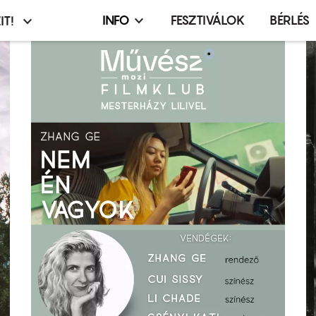
INFO
FESZTIVÁLOK
BÉRLÉS
IT!
Infó,
asztó
esemény,
terembérlés
menü