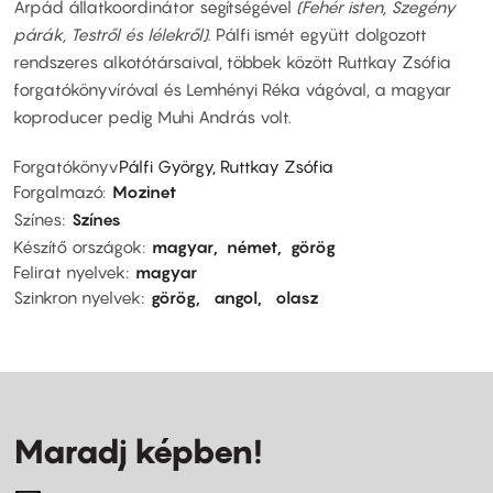
Árpád állatkoordinátor segítségével
(Fehér isten, Szegény
párák, Testről és lélekről)
. Pálfi ismét együtt dolgozott
rendszeres alkotótársaival, többek között Ruttkay Zsófia
forgatókönyvíróval és Lemhényi Réka vágóval, a magyar
koproducer pedig Muhi András volt.
Forgatókönyv
Pálfi György, Ruttkay Zsófia
Forgalmazó
Mozinet
Színes
Színes
Készítő országok
magyar
német
görög
Felirat nyelvek
magyar
Szinkron nyelvek
görög
angol
olasz
Maradj képben!