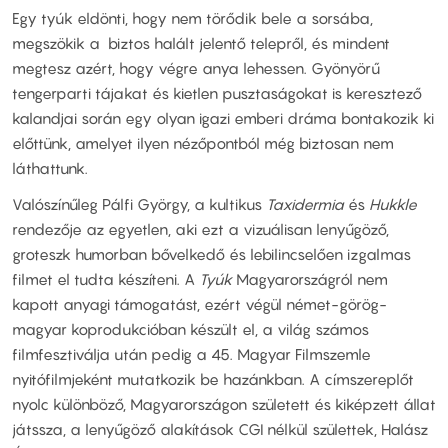
Egy tyúk eldönti, hogy nem törődik bele a sorsába,
megszökik a biztos halált jelentő telepről, és mindent
megtesz azért, hogy végre anya lehessen. Gyönyörű
tengerparti tájakat és kietlen pusztaságokat is keresztező
kalandjai során egy olyan igazi emberi dráma bontakozik ki
előttünk, amelyet ilyen nézőpontból még biztosan nem
láthattunk.
Valószínűleg Pálfi György, a kultikus
Taxidermia
és
Hukkle
rendezője az egyetlen, aki ezt a vizuálisan lenyűgöző,
groteszk humorban bővelkedő és lebilincselően izgalmas
filmet el tudta készíteni. A
Tyúk
Magyarországról nem
kapott anyagi támogatást, ezért végül német-görög-
magyar koprodukcióban készült el, a világ számos
filmfesztiválja után pedig a 45. Magyar Filmszemle
nyitófilmjeként mutatkozik be hazánkban. A címszereplőt
nyolc különböző, Magyarországon született és kiképzett állat
játssza, a lenyűgöző alakítások CGI nélkül születtek, Halász