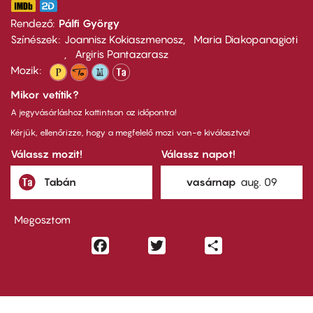
Rendező
Pálfi György
Színészek
Joannisz Kokiaszmenosz
Maria Diakopanagioti
Argiris Pantazarasz
Mozik:
Mikor vetítik?
A jegyvásárláshoz kattintson az időpontra!
Kérjük, ellenőrizze, hogy a megfelelő mozi van-e kiválasztva!
Válassz mozit!
Válassz napot!
Tabán
vasárnap
aug. 09
Megosztom
Facebook
Twitter
Share