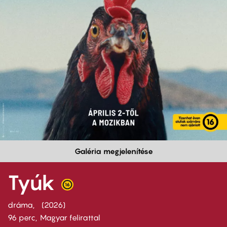
Galéria megjelenítése
Tyúk
dráma
2026
96 perc,
Magyar felirattal