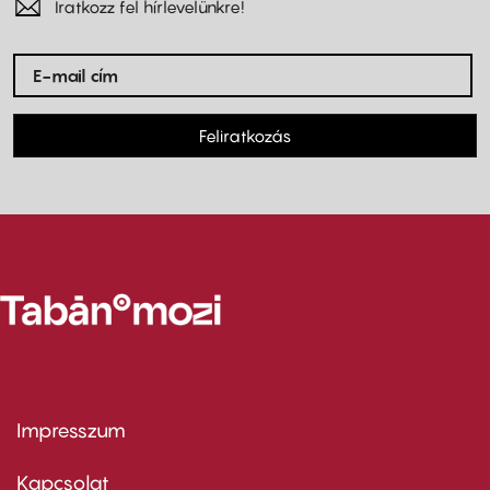
Iratkozz fel hírlevelünkre!
Feliratkozás
Impresszum
Footer
menu
first
Kapcsolat