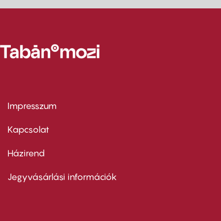
Impresszum
Footer
menu
first
Kapcsolat
Házirend
Footer
menu
second
Jegyvásárlási információk