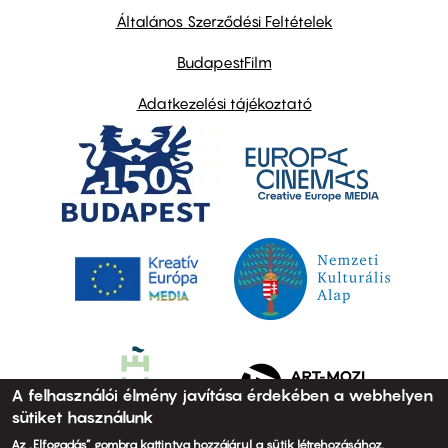
links
Általános Szerződési Feltételek
BudapestFilm
Adatkezelési tájékoztató
A felhasználói élmény javítása érdekében a webhelyen
sütiket használunk
Az „Elfogadás” gombra kattintva hozzájárul a sütik létrehozásához.