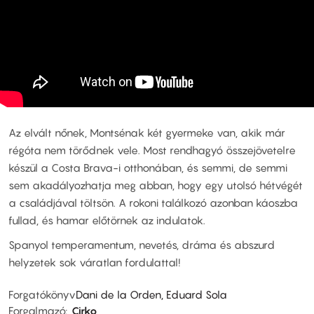
Az elvált nőnek, Montsénak két gyermeke van, akik már
régóta nem törődnek vele. Most rendhagyó összejövetelre
készül a Costa Brava-i otthonában, és semmi, de semmi
sem akadályozhatja meg abban, hogy egy utolsó hétvégét
a családjával töltsön. A rokoni találkozó azonban káoszba
fullad, és hamar előtörnek az indulatok.
Spanyol temperamentum, nevetés, dráma és abszurd
helyzetek sok váratlan fordulattal!
Forgatókönyv
Dani de la Orden, Eduard Sola
Forgalmazó
Cirko