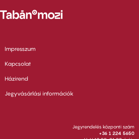
Impresszum
Footer
menu
first
Kapcsolat
Házirend
Footer
menu
second
Jegyvásárlási információk
Jegyrendelés központi szám
+36 1 224 5650