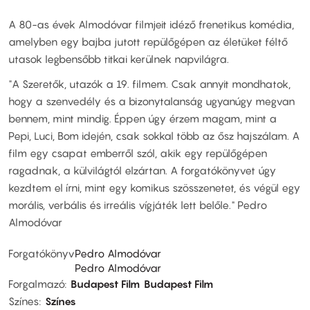
A 80-as évek Almodóvar filmjeit idéző frenetikus komédia,
amelyben egy bajba jutott repülőgépen az életüket féltő
utasok legbensőbb titkai kerülnek napvilágra.
"A Szeretők, utazók a 19. filmem. Csak annyit mondhatok,
hogy a szenvedély és a bizonytalanság ugyanúgy megvan
bennem, mint mindig. Éppen úgy érzem magam, mint a
Pepi, Luci, Bom idején, csak sokkal több az ősz hajszálam. A
film egy csapat emberről szól, akik egy repülőgépen
ragadnak, a külvilágtól elzártan. A forgatókönyvet úgy
kezdtem el írni, mint egy komikus szösszenetet, és végül egy
morális, verbális és irreális vígjáték lett belőle." Pedro
Almodóvar
Forgatókönyv
Pedro Almodóvar
Pedro Almodóvar
Forgalmazó
Budapest Film
Budapest Film
Színes
Színes