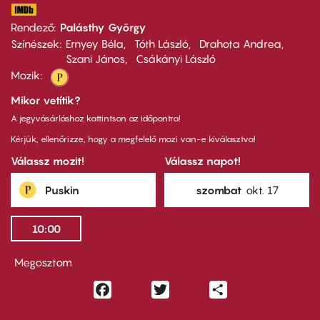
Rendező
Palásthy György
Színészek
Ernyey Béla
Tóth László
Drahota Andrea
Szani János
Csákányi László
Mozik:
Mikor vetítik?
A jegyvásárláshoz kattintson az időpontra!
Kérjük, ellenőrizze, hogy a megfelelő mozi van-e kiválasztva!
Válassz mozit!
Válassz napot!
Puskin
szombat
okt. 17
10:00
Megosztom
Facebook
Twitter
Share