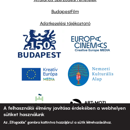
BudapestFilm
Adatkezelési tájékoztató
A felhasználói élmény javítása érdekében a webhelyen
sütiket használunk
Az „Elfogadás” gombra kattintva hozzájárul a sütik létrehozásához.