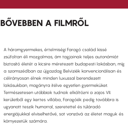
BŐVEBBEN A FILMRŐL
A háromgyermekes, értelmiségi Faragó család kissé
zsúfoltan éli mozgalmas, ám tagjainak teljes autonómiát
biztosító életét a kicsire méretezett budapesti lakásban, míg
a szomszédban az újgazdag Belviziék konvencionálisan és
célirányosan élnek minden luxussal berendezett
lakásukban, magányra ítélve egyetlen gyermeküket.
Természetesen utóbbiak tudnak elköltözni a zajos VII.
kerületből egy kertes villába, Faragóék pedig továbbra is
ugyanott teszik humorral, szeretettel és túláradó
energiájukkal elviselhetővé, sot vonzóvá az életet maguk és
környezetük számára.