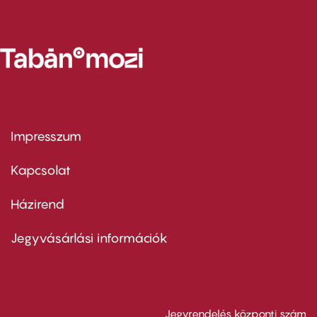
Impresszum
Footer
menu
first
Kapcsolat
Házirend
Footer
menu
second
Jegyvásárlási információk
Jegyrendelés központi szám