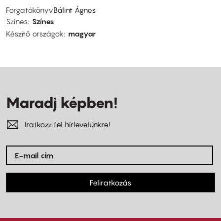
Forgatókönyv
Bálint Ágnes
Színes
Színes
Készítő országok
magyar
Maradj képben!
Iratkozz fel hírlevelünkre!
Feliratkozás