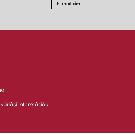
nd
ter
nu
sárlási információk
ond