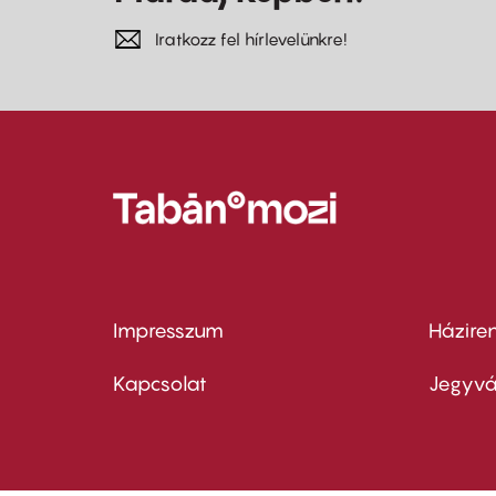
Iratkozz fel hírlevelünkre!
Impresszum
Házire
Footer
Foo
menu
me
Kapcsolat
Jegyvá
first
sec