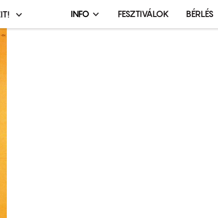
INFO
FESZTIVÁLOK
BÉRLÉS
IT!
Infó,
asztó
esemény,
terembérlés
menü