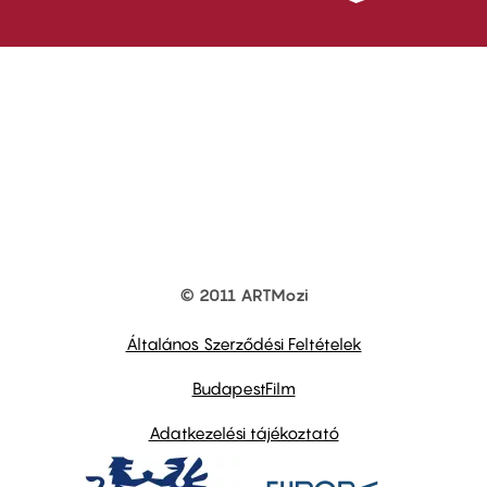
© 2011 ARTMozi
Footer
other
links
Általános Szerződési Feltételek
BudapestFilm
Adatkezelési tájékoztató