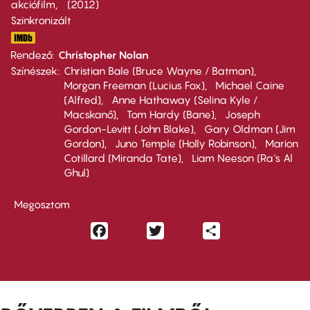
akciófilm
2012
Szinkronizált
Rendező
Christopher Nolan
Színészek
Christian Bale (Bruce Wayne / Batman)
Morgan Freeman (Lucius Fox)
Michael Caine
(Alfred)
Anne Hathaway (Selina Kyle /
Macskanő)
Tom Hardy (Bane)
Joseph
Gordon-Levitt (John Blake)
Gary Oldman (Jim
Gordon)
Juno Temple (Holly Robinson)
Marion
Cotillard (Miranda Tate)
Liam Neeson (Ra's Al
Ghul)
Megosztom
Facebook
Twitter
Share