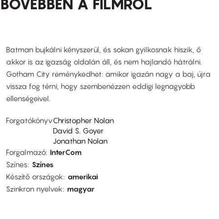
BŐVEBBEN A FILMRŐL
Batman bujkálni kényszerül, és sokan gyilkosnak hiszik, ő
akkor is az igazság oldalán áll, és nem hajlandó hátrálni.
Gotham City reménykedhet: amikor igazán nagy a baj, újra
vissza fog térni, hogy szembenézzen eddigi legnagyobb
ellenségeivel.
Forgatókönyv
Christopher Nolan
David S. Goyer
Jonathan Nolan
Forgalmazó
InterCom
Színes
Színes
Készítő országok
amerikai
Szinkron nyelvek
magyar