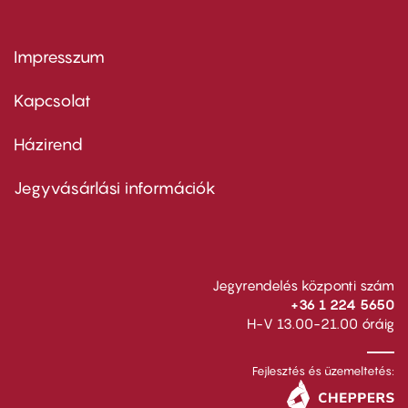
Impresszum
Footer
menu
first
Kapcsolat
Házirend
Footer
menu
second
Jegyvásárlási információk
Jegyrendelés központi szám
+36 1 224 5650
H-V 13.00-21.00 óráig
Fejlesztés és üzemeltetés: