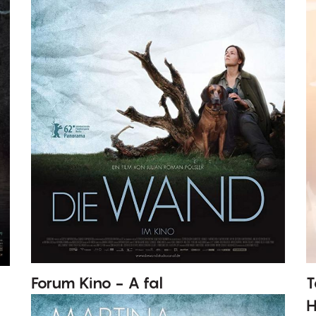
Forum Kino - A fal
T
H