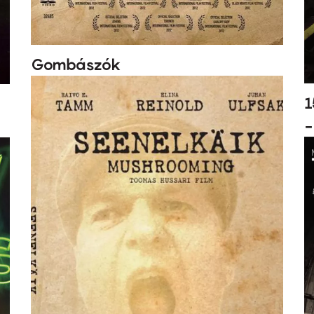
Gombászók
1
-