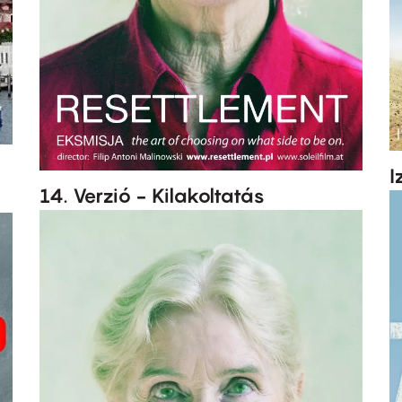
I
14. Verzió - Kilakoltatás