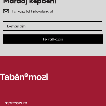
Maradj képben!
Iratkozz fel hírlevelünkre!
Feliratkozás
Impresszum
Footer