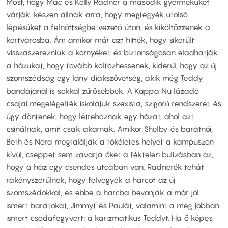
Most, hogy Mac és Kelly Radner a második gyermeküket
várják, készen állnak arra, hogy megtegyék utolsó
lépésüket a felnőttségbe vezető úton, és kiköltözzenek a
kertvárosba. Ám amikor már azt hitték, hogy sikerült
visszaszerezniük a környéket, és biztonságosan eladhatják
a házukat, hogy tovább költözhessenek, kiderül, hogy az új
szomszédság egy lány diákszövetség, akik még Teddy
bandájánál is sokkal zűrösebbek. A Kappa Nu lázadó
csajai megelégelték iskolájuk szexista, szigorú rendszerét, és
úgy döntenek, hogy létrehoznak egy házat, ahol azt
csinálnak, amit csak akarnak. Amikor Shelby és barátnői,
Beth és Nora megtalálják a tökéletes helyet a kampuszon
kívül, cseppet sem zavarja őket a féktelen bulizásban az,
hogy a ház egy csendes utcában van. Radnerék tehát
rákényszerülnek, hogy felvegyék a harcot az új
szomszédokkal, és ebbe a harcba bevonják a már jól
ismert barátokat, Jimmyt és Paulát, valamint a még jobban
ismert csodafegyvert: a karizmatikus Teddyt. Ha ő képes