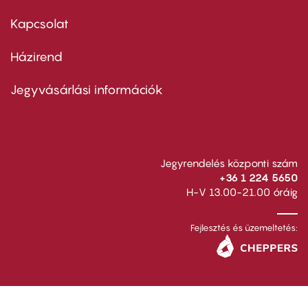
menu
first
Kapcsolat
Házirend
Footer
menu
second
Jegyvásárlási információk
Jegyrendelés központi szám
+36 1 224 5650
H-V 13.00-21.00 óráig
Fejlesztés és üzemeltetés: