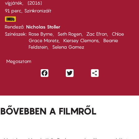
vígjáték
2016
91 perc,
Szinkronizált
Rendező
Nicholas Stoller
Színészek
Rose Byrne
Seth Rogen
Zac Efron
Chloe
Grace Moretz
Kiersey Clemons
Beanie
Feldstein
Selena Gomez
Megosztom
Facebook
Twitter
Share
BŐVEBBEN A FILMRŐL