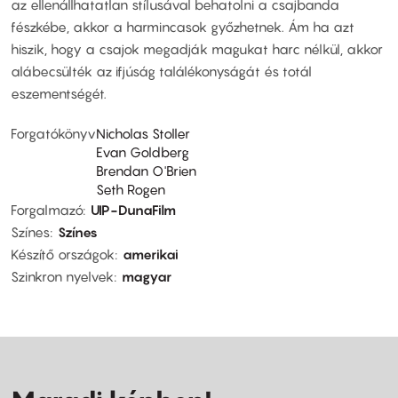
az ellenállhatatlan stílusával behatolni a csajbanda
fészkébe, akkor a harmincasok győzhetnek. Ám ha azt
hiszik, hogy a csajok megadják magukat harc nélkül, akkor
alábecsülték az ifjúság találékonyságát és totál
eszementségét.
Forgatókönyv
Nicholas Stoller
Evan Goldberg
Brendan O'Brien
Seth Rogen
Forgalmazó
UIP-DunaFilm
Színes
Színes
Készítő országok
amerikai
Szinkron nyelvek
magyar