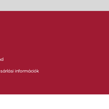
nd
ter
nu
sárlási információk
ond