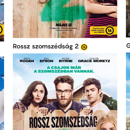
G
Rossz szomszédság 2