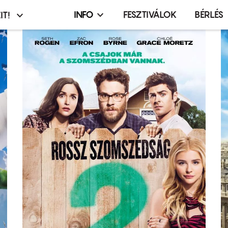
INFO
FESZTIVÁLOK
BÉRLÉS
IT!
Infó,
asztó
esemény,
terembérlés
menü