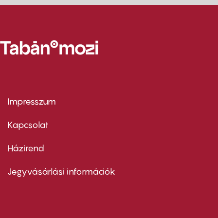
Impresszum
Footer
menu
first
Kapcsolat
Házirend
Footer
menu
second
Jegyvásárlási információk