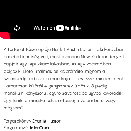
A történet főszereplője Hank ( Austin Butler ), aki korábban
baseballtehetség volt, most azonban New Yorkban tengeti
napjait egy lepukkant lakásban, és egy kocsmában
dolgozik. Élete unalmas és kiábrándító, mígnem a
szomszédja rábízza a macskáját – és ezzel minden ment.
Hamarosan különféle gengszterek üldözik, ő pedig
menekülni kényszerül, egyre zavarosabb ügybe keveredik.
Úgy tűnik, a macska kulcsfontosságú valamiben… vagy
mégsem?
Forgatókönyv
Charlie Huston
Forgalmazó
InterCom