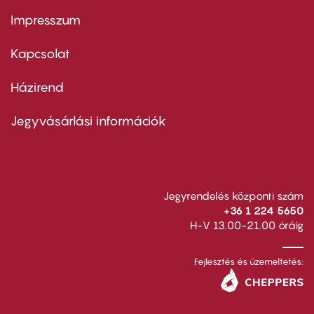
Impresszum
Footer
menu
first
Kapcsolat
Házirend
Footer
menu
second
Jegyvásárlási információk
Jegyrendelés központi szám
+36 1 224 5650
H-V 13.00-21.00 óráig
Fejlesztés és üzemeltetés: