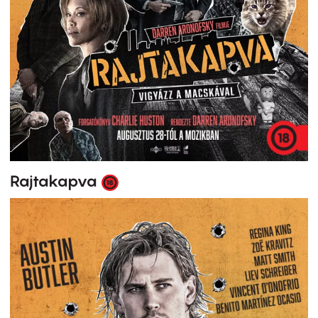
Rajtakapva