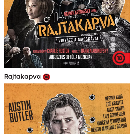
Rajtakapva