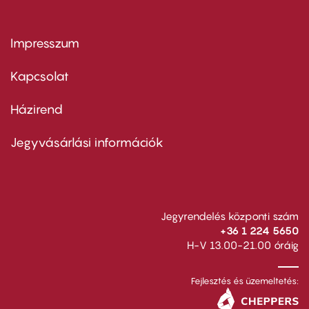
Impresszum
Footer
menu
first
Kapcsolat
Házirend
Footer
menu
second
Jegyvásárlási információk
Jegyrendelés központi szám
+36 1 224 5650
H-V 13.00-21.00 óráig
Fejlesztés és üzemeltetés: