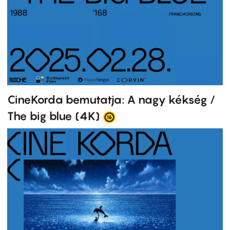
CineKorda bemutatja: A nagy kékség /
The big blue (4K)