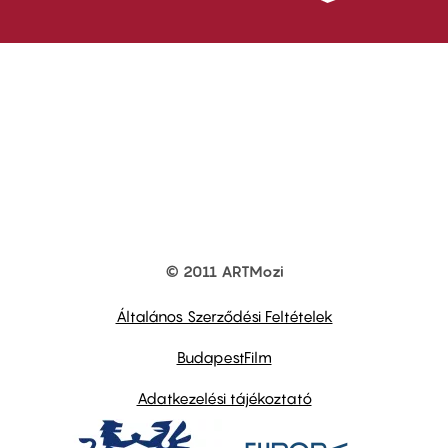
© 2011 ARTMozi
Footer
other
links
Általános Szerződési Feltételek
BudapestFilm
Adatkezelési tájékoztató