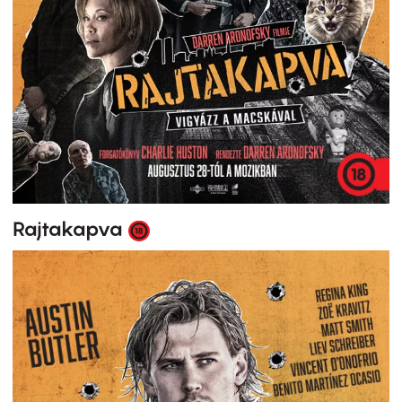
Rajtakapva