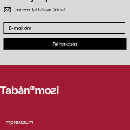
Iratkozz fel hírlevelünkre!
Feliratkozás
Impresszum
Footer
menu