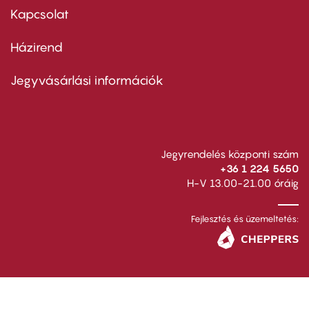
first
Kapcsolat
Házirend
Footer
menu
second
Jegyvásárlási információk
Jegyrendelés központi szám
+36 1 224 5650
H-V 13.00-21.00 óráig
Fejlesztés és üzemeltetés: