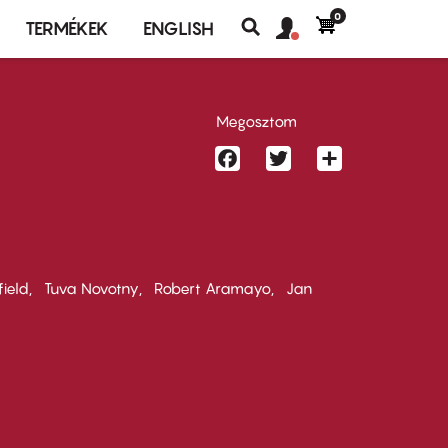
0
Felhasználó
Felhasználói
TERMÉKEK
ENGLISH
fiók
Keresés
fiók
menü
menüje
Megosztom
Facebook
Twitter
Share
field
Tuva Novotny
Robert Aramayo
Jan