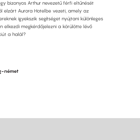
gy bizonyos Arthur nevezetű férfi eltűnését
ól elzárt Aurora Hotelbe vezeti, amely az
eknek igyekszik segítséget nyújtani különleges
elkezdi megkérdőjelezni a körülötte lévő
iút a halál?
g-német