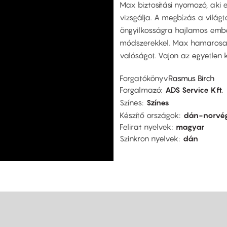
Max biztosítási nyomozó, aki e
vizsgálja. A megbízás a világt
öngyilkosságra hajlamos ember
módszerekkel. Max hamarosan 
valóságot. Vajon az egyetlen k
Forgatókönyv
Rasmus Birch
Forgalmazó
ADS Service Kft.
Színes
Színes
Készítő országok
dán-norvé
Felirat nyelvek
magyar
Szinkron nyelvek
dán