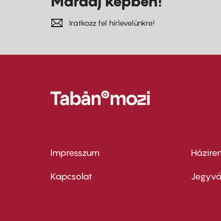
Maradj képben!
Iratkozz fel hírlevelünkre!
Impresszum
Házire
Footer
Foo
menu
me
Kapcsolat
Jegyvá
first
sec