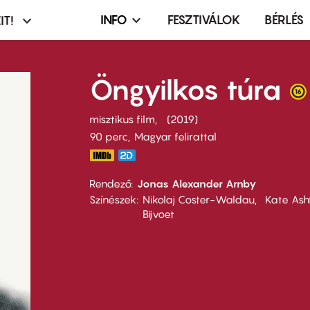
INFO
FESZTIVÁLOK
BÉRLÉS
IT!
Infó,
asztó
esemény,
terembérlés
Öngyilkos túra
menü
misztikus film
2019
90 perc,
Magyar felirattal
Rendező
Jonas Alexander Arnby
Színészek
Nikolaj Coster-Waldau
Kate Ash
Bijvoet