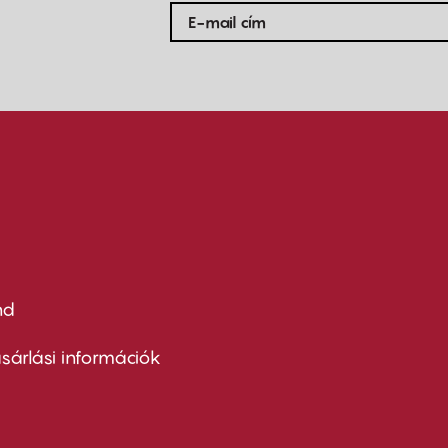
nd
ter
nu
sárlási információk
ond