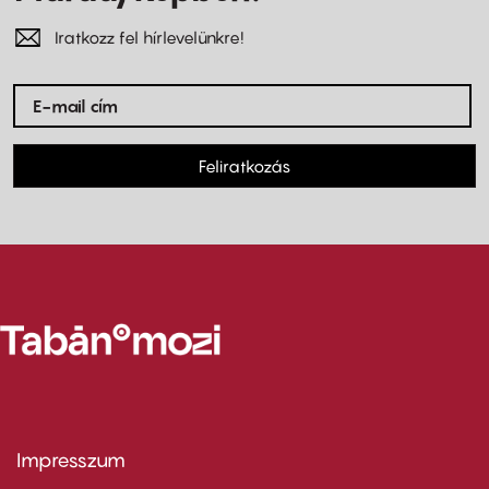
Iratkozz fel hírlevelünkre!
Feliratkozás
Impresszum
Footer
menu