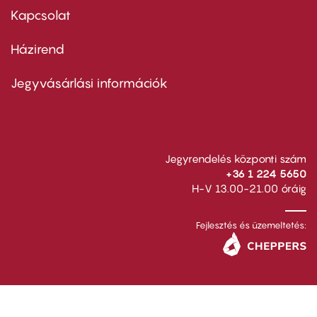
first
Kapcsolat
Házirend
Footer
menu
second
Jegyvásárlási információk
Jegyrendelés központi szám
+36 1 224 5650
H-V 13.00-21.00 óráig
Fejlesztés és üzemeltetés: