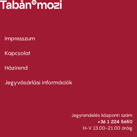
Impresszum
Footer
menu
first
Kapcsolat
Házirend
Footer
menu
second
Jegyvásárlási információk
Jegyrendelés központi szám
+36 1 224 5650
H-V 13.00-21.00 óráig