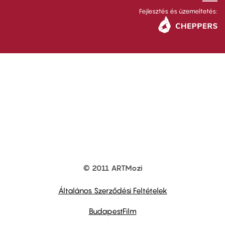
Fejlesztés és üzemeltetés:
© 2011 ARTMozi
Footer
other
links
Általános Szerződési Feltételek
BudapestFilm