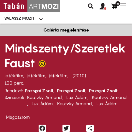
0
Felhasználói
Felhasznál
Nav
Keresés
fiók
fiók
átk
menü
menüje
VÁLASSZ MOZIT!
Moziválasztó
menü
Ugrás
Galéria megjelenítése
a
tartalomra
Mindszenty/Szeretlek
Faust
játékfilm
játékfilm
játékfilm
2010
100 perc,
Rendező
Pozsgai Zsolt
Pozsgai Zsolt
Pozsgai Zsolt
Színészek
Kautzky Armand
Lux Ádám
Kautzky Armand
Lux Ádám
Kautzky Armand
Lux Ádám
Megosztom
Facebook
Twitter
Share