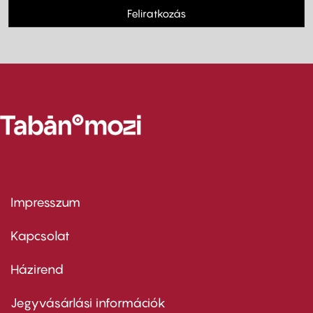
Feliratkozás
Impresszum
Footer
menu
first
Kapcsolat
Házirend
Footer
menu
second
Jegyvásárlási információk