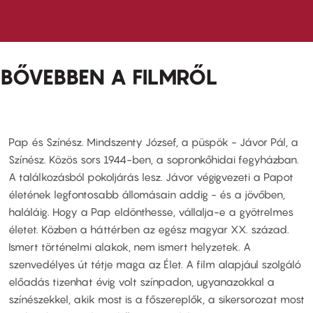
BŐVEBBEN A FILMRŐL
Pap és Színész. Mindszenty József, a püspök - Jávor Pál, a
Színész. Közös sors 1944-ben, a sopronkőhidai fegyházban.
A találkozásból pokoljárás lesz. Jávor végigvezeti a Papot
életének legfontosabb állomásain addig - és a jövőben,
haláláig. Hogy a Pap eldönthesse, vállalja-e a gyötrelmes
életet. Közben a háttérben az egész magyar XX. század.
Ismert történelmi alakok, nem ismert helyzetek. A
szenvedélyes út tétje maga az Élet. A film alapjául szolgáló
előadás tizenhat évig volt színpadon, ugyanazokkal a
színészekkel, akik most is a főszereplők, a sikersorozat most