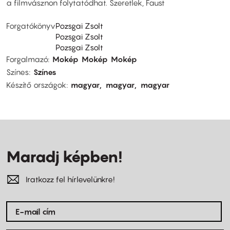
a filmvásznon folytatódhat. Szeretlek, Faust
Forgatókönyv
Pozsgai Zsolt
Pozsgai Zsolt
Pozsgai Zsolt
Forgalmazó
Mokép
Mokép
Mokép
Színes
Színes
Készítő országok
magyar
magyar
magyar
Maradj képben!
Iratkozz fel hírlevelünkre!