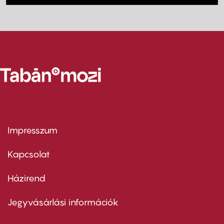
Impresszum
Footer
menu
first
Kapcsolat
Házirend
Footer
menu
second
Jegyvásárlási információk