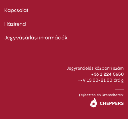
menu
first
Kapcsolat
Házirend
Footer
menu
second
Jegyvásárlási információk
Jegyrendelés központi szám
+36 1 224 5650
H-V 13.00-21.00 óráig
Fejlesztés és üzemeltetés: