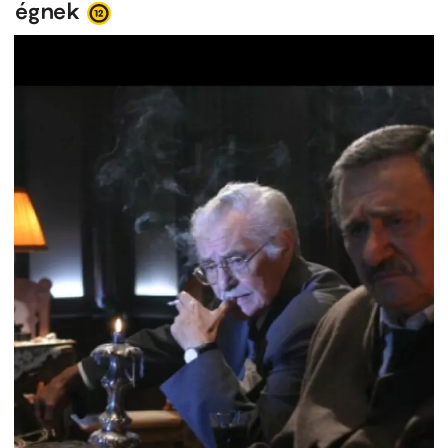
égnek