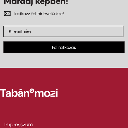
Maradj képben!
Iratkozz fel hírlevelünkre!
Feliratkozás
Impresszum
Footer