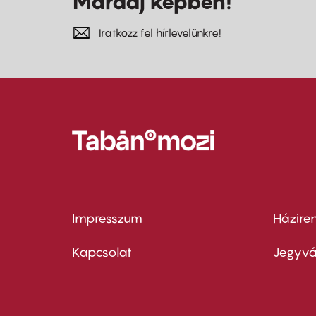
Maradj képben!
Iratkozz fel hírlevelünkre!
Impresszum
Házire
Footer
Foo
menu
me
Kapcsolat
Jegyvá
first
sec