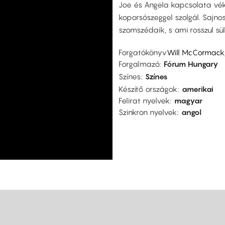
Joe és Angela kapcsolata véko
koporsószeggel szolgál. Sajn
szomszédaik, s ami rosszul sül
Forgatókönyv
Will McCormack,
Forgalmazó
Fórum Hungary
Színes
Színes
Készítő országok
amerikai
Felirat nyelvek
magyar
Szinkron nyelvek
angol