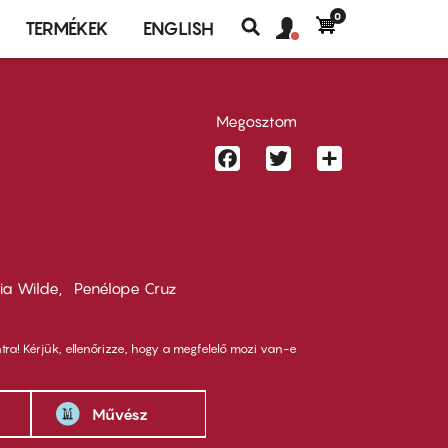
0
Felhasználó
Felhasználói
TERMÉKEK
ENGLISH
fiók
Keresés
fiók
menü
menüje
Megosztom
Facebook
Twitter
Share
via Wilde
Penélope Cruz
tra! Kérjük, ellenőrizze, hogy a megfelelő mozi van-e
Művész