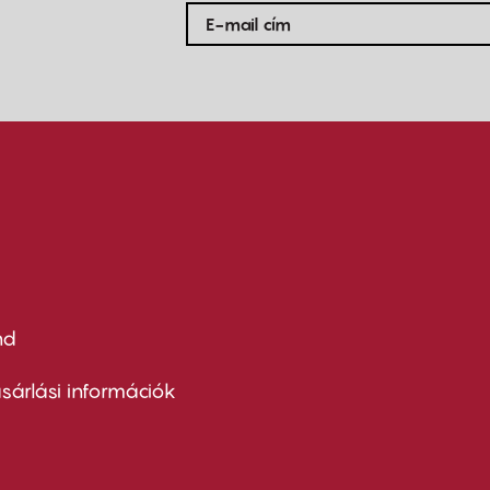
nd
ter
nu
sárlási információk
ond