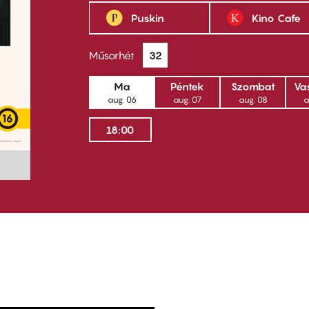
Puskin
Kino Cafe
Műsorhét
32
Ma
Péntek
Szombat
Va
aug. 06
aug. 07
aug. 08
a
18:00