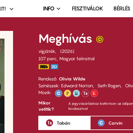
INFO
FESZTIVÁLOK
BÉRLÉS
IT!
Infó,
asztó
esemény,
terembérlés
Meghívás
menü
vígjáték
2026
107 perc,
Magyar felirattal
Rendező
Olivia Wilde
Színészek
Edward Norton
Seth Rogen
Oli
Mozik:
Mikor
A jegyvásárláshoz kattintson az időpon
vetítik?
kiválasztva!
Tabán
Corvin