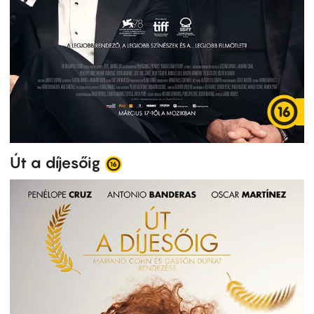
Út a díjesőig